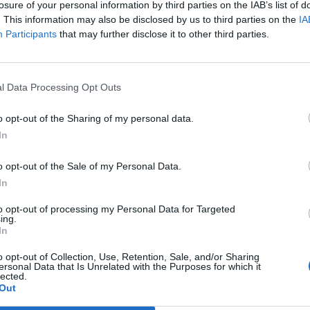
losure of your personal information by third parties on the IAB’s list of
. This information may also be disclosed by us to third parties on the
IA
Participants
that may further disclose it to other third parties.
ágban gyártandó, az európai vásárlói igények kielégítésére fók
 a Toyota. Méreteit, formáját a mai elvárásokhoz igazították, a
, ugyanakkor merészebb megjelenésű autó született. Mindemell
ekszik, hogy a hagyományos értékei - a minőség...
l Data Processing Opt Outs
o opt-out of the Sharing of my personal data.
ASÓNK!
In
a portfolio.hu hírarchívumához tartozik, melynek olvasása előf
o opt-out of the Sale of my Personal Data.
ötött.
In
övetkezőket tartalmazza:
to opt-out of processing my Personal Data for Targeted
 teljes cikkarchívum
ing.
In
 BÉT elmúlt 2 év napon belüli
o opt-out of Collection, Use, Retention, Sale, and/or Sharing
ersonal Data that Is Unrelated with the Purposes for which it
lected.
Előfizetés
Out