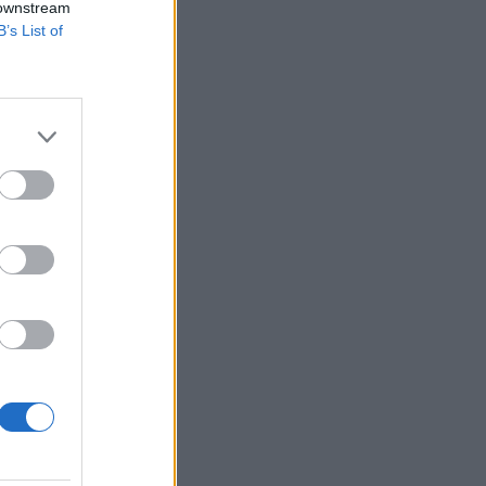
 downstream
B’s List of
uszáló kompakt
minek köszönhetően
ett a márka
izetéses