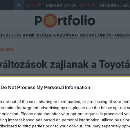
HUF
363,17
-0,61%
USD/HUF
314,20
-0,87%
BITCOIN
65 083,
EFEKTETÉS
BANK
DEVIZA
GAZDASÁG
GLOBÁL
UNIÓS FORRÁ
TALOM
áltozások zajlanak a Toyotá
-
Do Not Process My Personal Information
4:43
to opt-out of the sale, sharing to third parties, or processing of your per
ta végleg szakítani akar - és fog is - az elmúlt évtized
formation for targeted advertising by us, please use the below opt-out s
lehetősen jellegtelen, de kétség kívül megbízható, jó
r selection. Please note that after your opt-out request is processed y
 attraktívabb formájú változatok követik, mely trend a
eing interest-based ads based on personal information utilized by us or
Benzines, dízel és full hibrid hajtás fogja jellemezni 
disclosed to third parties prior to your opt-out. You may separately opt-