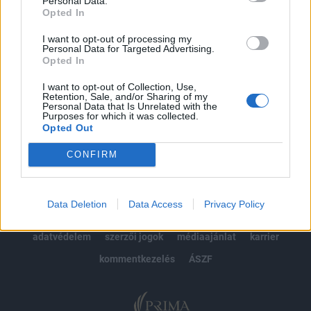
Personal Data.
Opted In
Előfizetés
I want to opt-out of processing my
Personal Data for Targeted Advertising.
Opted In
MÁR ELŐFIZETŐNK VAGY?
BEJELENTKEZÉS
I want to opt-out of Collection, Use,
Retention, Sale, and/or Sharing of my
Personal Data that Is Unrelated with the
Purposes for which it was collected.
Opted Out
CONFIRM
© 2026 Portfolio
Data Deletion
Data Access
Privacy Policy
impresszum
jogi nyilatkozat
süti beállítások
adatvédelem
szerzői jogok
médiaajánlat
karrier
kommentkezelés
ÁSZF