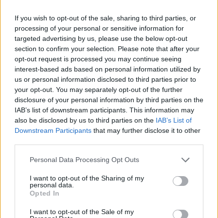
If you wish to opt-out of the sale, sharing to third parties, or
A vezérigazgató közölte: a leépítés gyógyító munkát végző
processing of your personal or sensitive information for
dolgozót nem érint, a tagvállalatoknál a háttérszolgáltatási
targeted advertising by us, please use the below opt-out
(élelmezés, kontrolling, informatika) feladatokat ellátó
section to confirm your selection. Please note that after your
munkatársak nagy részét azonban elbocsátja az EH Zrt. A
opt-out request is processed you may continue seeing
létszámleépítés a komoly likviditási gondokkal küzdő
interest-based ads based on personal information utilized by
társaságnál a már korábban bejelentett racionalizálási és
us or personal information disclosed to third parties prior to
átalakítási...
your opt-out. You may separately opt-out of the further
disclosure of your personal information by third parties on the
IAB’s list of downstream participants. This information may
KEDVES OLVASÓNK!
also be disclosed by us to third parties on the
IAB’s List of
Downstream Participants
that may further disclose it to other
A keresett cikk a portfolio.hu hírarchívumához
third parties.
tartozik, melynek olvasása előfizetéses
Personal Data Processing Opt Outs
regisztrációhoz kötött.
I want to opt-out of the Sharing of my
Az előfizetés a következőket tartalmazza:
personal data.
Portfolio.hu teljes cikkarchívum
Opted In
Kötéslisták: BÉT elmúlt 2 év napon belüli
I want to opt-out of the Sale of my
kötéslistái