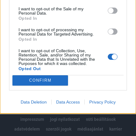
Az előfizetés a következőket tartalmazza:
I want to opt-out of the Sale of my
Portfolio.hu teljes cikkarchívum
Personal Data.
Kötéslisták: BÉT elmúlt 2 év napon belüli
Opted In
kötéslistái
I want to opt-out of processing my
Personal Data for Targeted Advertising.
Opted In
Előfizetés
I want to opt-out of Collection, Use,
Retention, Sale, and/or Sharing of my
Personal Data that Is Unrelated with the
MÁR ELŐFIZETŐNK VAGY?
BEJELENTKEZÉS
Purposes for which it was collected.
Opted Out
CONFIRM
Data Deletion
Data Access
Privacy Policy
© 2026 Portfolio
impresszum
jogi nyilatkozat
süti beállítások
adatvédelem
szerzői jogok
médiaajánlat
karrier