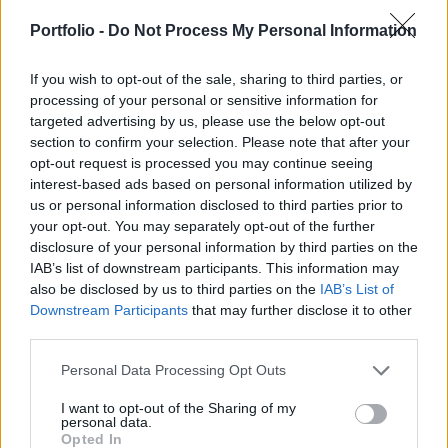
azonban 0,7 százalékos pluszban tudott zárni. A
nap egyetlen fontosabb makroadata kisebb
Portfolio -
Do Not Process My Personal Information
mértékben elmaradt az elemzők várakozásaitól,
azonban jelentős piaci reakciókat nem váltott ki.
If you wish to opt-out of the sale, sharing to third parties, or
processing of your personal or sensitive information for
targeted advertising by us, please use the below opt-out
Délelőtt egyetlen makrogazdasági adat látott napvilágot,
section to confirm your selection. Please note that after your
mely azonban elmaradt az elemzők várakozásaitól: az
opt-out request is processed you may continue seeing
augusztusi német Ifo gazdasági hangulat index a várt
interest-based ads based on personal information utilized by
102,7 pont helyett 102,3 pontra süllyedt az előző havi 103,3
us or personal information disclosed to third parties prior to
pontot követően, a mutató így közel 2,5 éves mélypontra
your opt-out. You may separately opt-out of the further
került. Érdemi reakció nem következett, mely részben azzal
disclosure of your personal information by third parties on the
magyarázható, hogy a befektetők fókuszában...
IAB’s list of downstream participants. This information may
also be disclosed by us to third parties on the
IAB’s List of
Downstream Participants
that may further disclose it to other
KEDVES OLVASÓNK!
third parties.
A keresett cikk a portfolio.hu hírarchívumához
Personal Data Processing Opt Outs
tartozik, melynek olvasása előfizetéses
I want to opt-out of the Sharing of my
regisztrációhoz kötött.
personal data.
Opted In