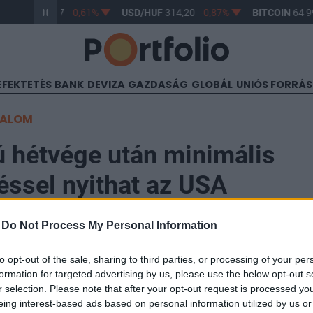
R/HUF
363,17
-0,61%
USD/HUF
314,20
-0,87%
BITCOIN
64 99
EFEKTETÉS
BANK
DEVIZA
GAZDASÁG
GLOBÁL
UNIÓS FORRÁ
TALOM
 hétvége után minimális
ssel nyithat az USA
-
Do Not Process My Personal Information
14:34
to opt-out of the sale, sharing to third parties, or processing of your per
formation for targeted advertising by us, please use the below opt-out s
 kereskedés az amerikai piacokon, azt követően, hogy 
r selection. Please note that after your opt-out request is processed y
munka ünnepe miatt zárva tartottak. Az irányadó hatá
eing interest-based ads based on personal information utilized by us or