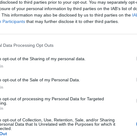
s mértékű esést könyvelhetnek el a nyitás előtti kere
disclosed to third parties prior to your opt-out. You may separately opt-
 követett építőipari kiadások alakulását és a feldolgo
losure of your personal information by third parties on the IAB’s list of
. This information may also be disclosed by us to third parties on the
IA
ét négy órakor publikálják az Egyesült Államokban.
Participants
that may further disclose it to other third parties.
k érkeznek az Egyesült Államokból, az adatokat négy órakor t
 szerint az építőipari kiadások volumene 0,5 százalékkal emelk
ekedés mértéke 0,4 százalék volt. Az augusztusi feldolgozóipari
l Data Processing Opt Outs
nyilvánosságra, a mutató a szakértők szerint 50 pontra...
o opt-out of the Sharing of my personal data.
In
ASÓNK!
o opt-out of the Sale of my Personal Data.
a portfolio.hu hírarchívumához tartozik, melynek olvasása előf
In
ötött.
to opt-out of processing my Personal Data for Targeted
övetkezőket tartalmazza:
ing.
In
 teljes cikkarchívum
 BÉT elmúlt 2 év napon belüli
o opt-out of Collection, Use, Retention, Sale, and/or Sharing
ersonal Data that Is Unrelated with the Purposes for which it
lected.
Out