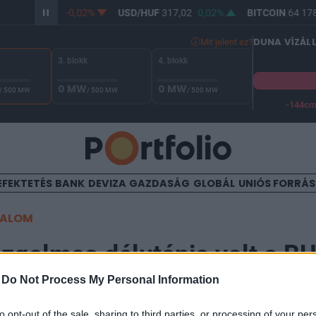
/HUF
365,33
-0,02%
USD/HUF
317,02
0,02%
BITCOIN
64 178,
DUNA VÍZÁL
Mit jelent ez?
3. blokk
4. blokk
0 MW
0 MW
/ 500 MW
/ 500 MW
/ 500 MW
-144c
A Duna vízállása Paksnál -128 cm. A biztonsági határ -144 cm,
EFEKTETÉS
BANK
DEVIZA
GAZDASÁG
GLOBÁL
UNIÓS FORRÁ
TALOM
zgalmas délutánja volt a B
-
Do Not Process My Personal Information
17:26
to opt-out of the sale, sharing to third parties, or processing of your per