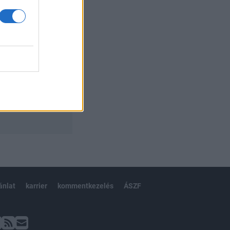
ánlat
karrier
kommentkezelés
ÁSZF