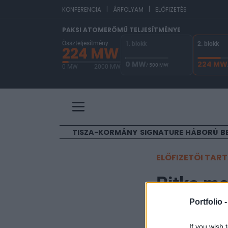
|
|
EUR
KONFERENCIA
ÁRFOLYAM
ELŐFIZETÉS
PAKSI ATOMERŐMŰ TELJESÍTMÉNYE
Összteljesítmény
1. blokk
2. blokk
224 MW
0 MW
224 MW
/ 500 MW
0 MW
2000 MW
A Paksi Atomerőmű összteljesítménye 224 MW. 
TISZA-KORMÁNY
SIGNATURE
HÁBORÚ
B
ELŐFIZETŐI TAR
Ritka mo
Portfolio 
Portfolio
2012. szeptember 06. 
If you wish 