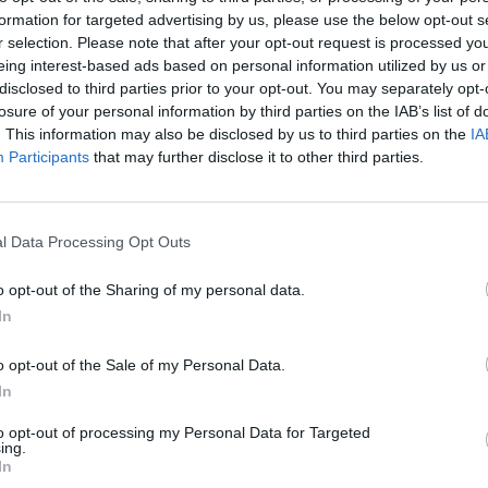
formation for targeted advertising by us, please use the below opt-out s
r selection. Please note that after your opt-out request is processed y
történt a csütörtöki délután során: többek között kam
eing interest-based ads based on personal information utilized by us or
amerikai makroadatok érkeztek valamint a magyar mini
disclosed to third parties prior to your opt-out. You may separately opt-
ihetetlen mozgalmas napon a nyugat-európai benchmar
losure of your personal information by third parties on the IAB’s list of
nyékén. A hazai befektetők csak részben örülhettek 
. This information may also be disclosed by us to third parties on the
IA
Participants
that may further disclose it to other third parties.
latnak, ugyanis Orbán Viktor szavai pillanatok alatt p
Azonban a kereskedés végén jelentkező vételeknek kö
ban tudott zárni a BUX.
l Data Processing Opt Outs
 kezdetét a nap egyik legfontosabb eseménye, az EKB kamatdönt
o opt-out of the Sharing of my personal data.
ario Draghi beszédében elmondta, hogy a tervezett beavatkozás 
In
hítése és a monetáris transzmisszió hatékonyságának növelése
kerülhet majd sor.Kapcsolódó cikkünk2012.09.06Draghi: korlátl
o opt-out of the Sale of my Personal Data.
In
ASÓNK!
to opt-out of processing my Personal Data for Targeted
ing.
a portfolio.hu hírarchívumához tartozik, melynek olvasása előf
In
ötött.