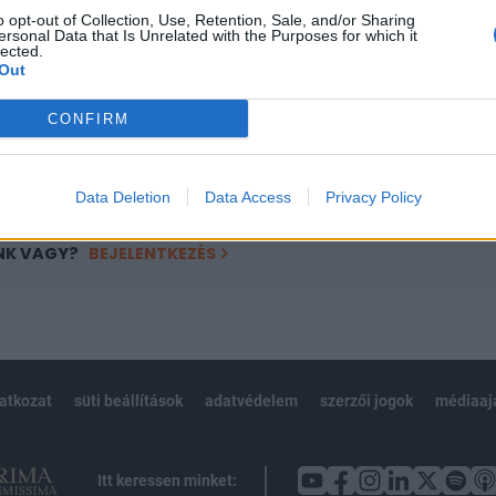
o opt-out of Collection, Use, Retention, Sale, and/or Sharing
övetkezőket tartalmazza:
ersonal Data that Is Unrelated with the Purposes for which it
lected.
 teljes cikkarchívum
Out
 BÉT elmúlt 2 év napon belüli
CONFIRM
Előfizetés
Data Deletion
Data Access
Privacy Policy
NK VAGY?
BEJELENTKEZÉS
latkozat
süti beállítások
adatvédelem
szerzői jogok
médiaaj
Itt keressen minket: