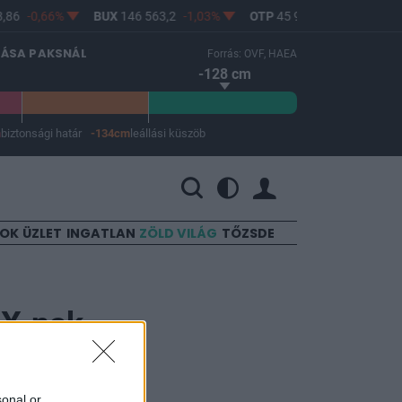
86
-0,66%
BUX
146 563,2
-1,03%
OTP
45 900
-1,82%
MO
LÁSA PAKSNÁL
Forrás: OVF, HAEA
-128 cm
m
biztonsági határ
-134cm
leállási küszöb
 a leállási küszöb -134 cm.
SOK
ÜZLET
INGATLAN
ZÖLD VILÁG
TŐZSDE
UX-nak
sonal or