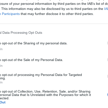
a. Mai elemzésünkben a Deutsche Bank és a Lufthansa
losure of your personal information by third parties on the IAB’s list of
k vizsgálat alá.
. This information may also be disclosed by us to third parties on the
IA
Participants
that may further disclose it to other third parties.
el vette a 30 dolláros kemény akadályt a Deutsche Bank. Ezt a 
a legutóbbi eső szakasz 50%-os Fibo szintje mellett egy korábbi
igen erőteljes túlsúlyát mutatja, hogy a papír réssel ugrott neki 
l Data Processing Opt Outs
első kereskedési napján sem hagyott alább. Ha...
o opt-out of the Sharing of my personal data.
In
ASÓNK!
a portfolio.hu hírarchívumához tartozik, melynek olvasása előf
o opt-out of the Sale of my Personal Data.
ötött.
In
övetkezőket tartalmazza:
to opt-out of processing my Personal Data for Targeted
ing.
 teljes cikkarchívum
In
 BÉT elmúlt 2 év napon belüli
o opt-out of Collection, Use, Retention, Sale, and/or Sharing
ersonal Data that Is Unrelated with the Purposes for which it
lected.
Out
Előfizetés