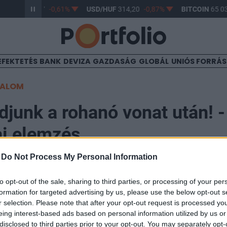
R/HUF
363,17
-0,61%
USD/HUF
314,20
-0,87%
BITCOIN
65 03
EFEKTETÉS
BANK
DEVIZA
GAZDASÁG
GLOBÁL
UNIÓS FORRÁ
TALOM
djunk a rohanó vonat után! -
ai elemzés
-
Do Not Process My Personal Information
08:59
to opt-out of the sale, sharing to third parties, or processing of your per
formation for targeted advertising by us, please use the below opt-out s
tosan érdemes csak vételi pozíció felvételében gondo
r selection. Please note that after your opt-out request is processed y
t követően a támaszok visszatesztje során érdemes leh
eing interest-based ads based on personal information utilized by us or
disclosed to third parties prior to your opt-out. You may separately opt-