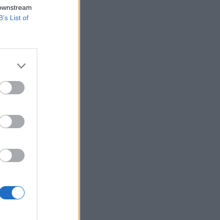
 mellett az MAN
 downstream
B’s List of
szintet a 200 napos
 ellenállászóna is
majd szalad tovább
izetéses