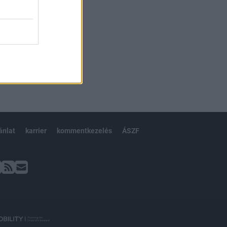
ánlat
karrier
kommentkezelés
ÁSZF