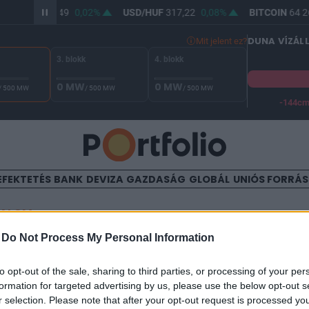
UR/HUF
365,49
0,02%
USD/HUF
317,22
0,08%
BITCOIN
64 26
DUNA VÍZÁL
Mit jelent ez?
3. blokk
4. blokk
0 MW
0 MW
/ 500 MW
/ 500 MW
/ 500 MW
-144c
A Duna vízállása Paksnál -128 cm. A biztonsági határ -144 cm,
EFEKTETÉS
BANK
DEVIZA
GAZDASÁG
GLOBÁL
UNIÓS FORRÁ
TALOM
-
Do Not Process My Personal Information
redményekre számít idén a F
to opt-out of the sale, sharing to third parties, or processing of your per
formation for targeted advertising by us, please use the below opt-out s
r selection. Please note that after your opt-out request is processed y
21:10