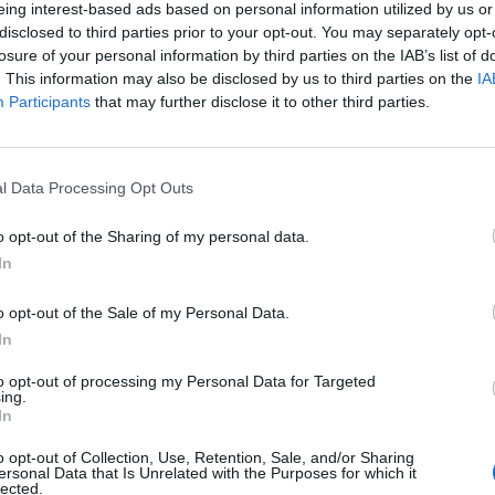
eing interest-based ads based on personal information utilized by us or
disclosed to third parties prior to your opt-out. You may separately opt-
nyről számolhat be idén az olasz autógyártó, a Fiat, a
losure of your personal information by third parties on the IAB’s list of
komoly problémákkal szembesül az európai adósságváls
. This information may also be disclosed by us to third parties on the
IA
Participants
that may further disclose it to other third parties.
ett Olaszországban - idézte a Marketwatch a cég elnö
árhatjuk a 2012-es évet, mint a tavalyit" - hangzik el a mondta
magazinban csütörtökön megjelenő interjúban, aminek egy máso
l Data Processing Opt Outs
került. A Fiat korábban megerősítette az idei évre vonatkozó, j
rikai részleg, a Chrysler jó teljesítményének, azonban...
o opt-out of the Sharing of my personal data.
In
ASÓNK!
o opt-out of the Sale of my Personal Data.
In
a portfolio.hu hírarchívumához tartozik, melynek olvasása előf
ötött.
to opt-out of processing my Personal Data for Targeted
ing.
övetkezőket tartalmazza:
In
 teljes cikkarchívum
o opt-out of Collection, Use, Retention, Sale, and/or Sharing
 BÉT elmúlt 2 év napon belüli
ersonal Data that Is Unrelated with the Purposes for which it
lected.