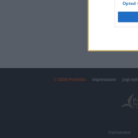
kötéslistái
Opted 
MÁR ELŐFIZETŐ
© 2026 Portfolio
impresszum
jogi nyi
Partnereink