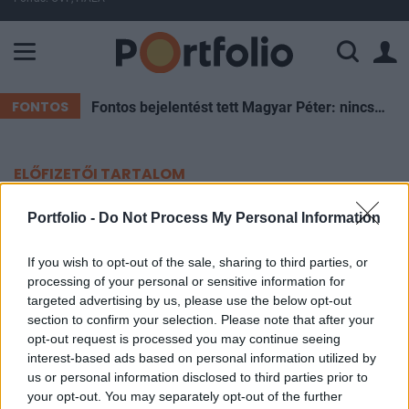
A Paksi Atomerőmű összteljesítménye 225 MW. A Duna vízállá
FONTOS
Fontos bejelentést tett Magyar Péter: nincs szükség az önkéntes fogyasztáscsökkentésre
ELŐFIZETŐI TARTALOM
2015-ig kiépülhet a teljes Kínát
Portfolio -
Do Not Process My Personal Information
lefedő karbon-kereskedelmi
If you wish to opt-out of the sale, sharing to third parties, or
rendszer
processing of your personal or sensitive information for
targeted advertising by us, please use the below opt-out
section to confirm your selection. Please note that after your
MTI
opt-out request is processed you may continue seeing
2012. szeptember 14. 08:31
interest-based ads based on personal information utilized by
us or personal information disclosed to third parties prior to
Kuangtung tartományban még az idén,
your opt-out. You may separately opt-out of the further