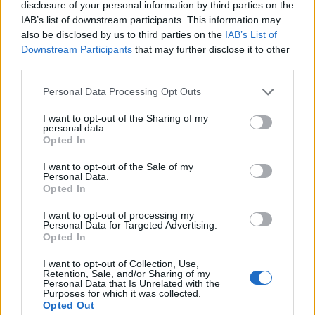
Sanghajban pedig jövőre indul, és az évtized
disclosure of your personal information by third parties on the
IAB’s list of downstream participants. This information may
közepére egész Kínára kiterjedhet a károsanyag-
also be disclosed by us to third parties on the
IAB’s List of
kibocsátás fokozottabb kontrollját célzó
Downstream Participants
that may further disclose it to other
kereskedelmi rendszer - írja a Cajhszin (Caixin)
third parties.
pénzügyi és gazdasági újság.
Personal Data Processing Opt Outs
A rendszert illető terveit a dél-kínai Kuangtung
I want to opt-out of the Sharing of my
(Guangdong) tartomány a hét elején tette közzé. Eszerint a
personal data.
Opted In
keleti part egyik gazdasági központjaként szolgáló, több
tízezer gyárnak és üzemnek, valamint számtalan
I want to opt-out of the Sale of my
vállalatnak otthont adó tartomány mindenekelőtt a
Personal Data.
Opted In
leginkább szennyező iparágak képviselőit, így többek közt
a vegyipari, cement-, acél-, textil-, műanyag-...
I want to opt-out of processing my
Personal Data for Targeted Advertising.
Opted In
KEDVES OLVASÓNK!
I want to opt-out of Collection, Use,
Retention, Sale, and/or Sharing of my
A keresett cikk a portfolio.hu hírarchívumához
Personal Data that Is Unrelated with the
Purposes for which it was collected.
tartozik, melynek olvasása előfizetéses
Opted Out
regisztrációhoz kötött.