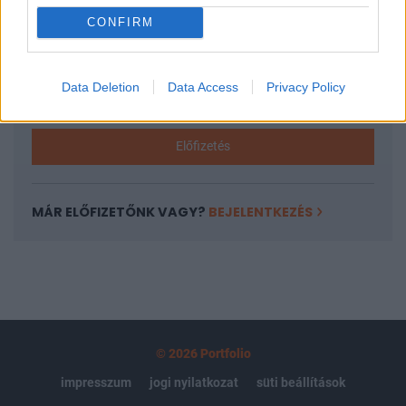
CONFIRM
Az előfizetés a következőket tartalmazza:
Portfolio.hu teljes cikkarchívum
Kötéslisták: BÉT elmúlt 2 év napon belüli
Data Deletion
Data Access
Privacy Policy
kötéslistái
Előfizetés
MÁR ELŐFIZETŐNK VAGY?
BEJELENTKEZÉS
© 2026 Portfolio
impresszum
jogi nyilatkozat
süti beállítások