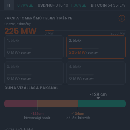
F
364,60
0,79%
USD/HUF
316,40
1,06%
BITCOIN
64 351,79
-
PAKSI ATOMERŐMŰ TELJESÍTMÉNYE
Összteljesítmény
225 MW
0 MW
2000 MW
1. blokk
2. blokk
0 MW
225 MW
/ 500 MW
/ 500 MW
3. blokk
4. blokk
0 MW
0 MW
/ 500 MW
/ 500 MW
DUNA VÍZÁLLÁSA PAKSNÁL
-129 cm
-144cm
-134cm
biztonsági határ
leállási küszöb
Forrás: OVF, HAEA