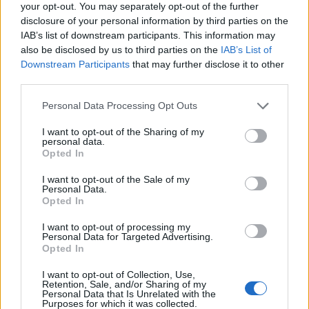
your opt-out. You may separately opt-out of the further
százalékkal az ezüstöt, emellett vették az olajat
disclosure of your personal information by third parties on the
is, így a Dow Jones UBS árupiaci index sorozatban
IAB’s list of downstream participants. This information may
hatodik napját zárta pluszban, és ezzel 10 havi
also be disclosed by us to third parties on the
IAB’s List of
csúcsára kapaszkodott.
Downstream Participants
that may further disclose it to other
third parties.
10 havi csúcsára kapaszkodott a Dow Jones UBS árupiaci
Personal Data Processing Opt Outs
index tegnap, miután újabb 0,68 százalékos emelkedésével
sorozatban ötödik pluszos napját tudhatta maga mögött.
I want to opt-out of the Sharing of my
personal data.
Az árupiacok szárnyalását leginkább az amerikai jegybank
Opted In
újabb eszközvásárlási programjával szembeni
várakozások hajtották, a befektetők pedig nem csalódtak,
I want to opt-out of the Sale of my
Personal Data.
tegnap ugyanis megérkezett a bejelentés. A harmadik...
Opted In
I want to opt-out of processing my
Personal Data for Targeted Advertising.
KEDVES OLVASÓNK!
Opted In
A keresett cikk a portfolio.hu hírarchívumához
I want to opt-out of Collection, Use,
tartozik, melynek olvasása előfizetéses
Retention, Sale, and/or Sharing of my
Personal Data that Is Unrelated with the
regisztrációhoz kötött.
Purposes for which it was collected.