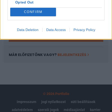
Opted Out
Az előfizetés a következőket tartalmazza:
Portfolio.hu teljes cikkarchívum
CONFIRM
Kötéslisták: BÉT elmúlt 2 év napon belüli
kötéslistái
Data Deletion
Data Access
Privacy Policy
Előfizetés
MÁR ELŐFIZETŐNK VAGY?
BEJELENTKEZÉS
© 2026 Portfolio
impresszum
jogi nyilatkozat
süti beállítások
adatvédelem
szerzői jogok
médiaajánlat
karrier