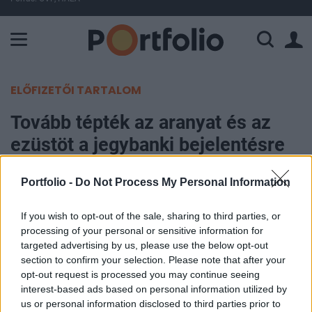
A Paksi Atomerőmű összteljesítménye 225 MW. A Duna vízállá
ELŐFIZETŐI TARTALOM
Tovább tépték az aranyat és az
ezüstöt a jegybanki bejelentésre
Portfolio
Portfolio -
Do Not Process My Personal Information
2012. szeptember 14. 08:57
If you wish to opt-out of the sale, sharing to third parties, or
processing of your personal or sensitive information for
A Fed tegnapi bejelentése nem érte váratlanul az
targeted advertising by us, please use the below opt-out
árupiaci befektetőket, akik hetek óta erre
section to confirm your selection. Please note that after your
spekulálva vették a nyersanyagokat, főként a
opt-out request is processed you may continue seeing
nemesfémeket. A bejelentést követően azonban
interest-based ads based on personal information utilized by
us or personal information disclosed to third parties prior to
tovább tépték bő 2 százalékkal az aranyat és 4,4