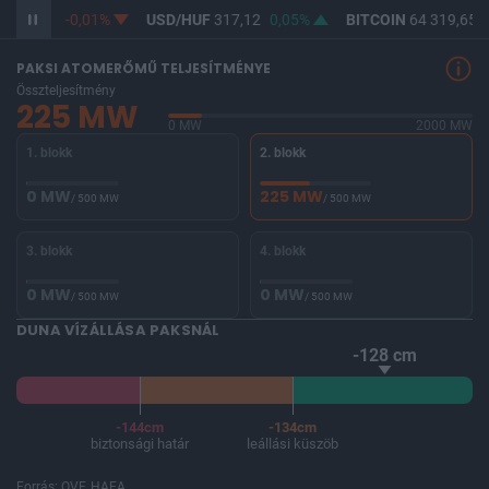
F
365,37
-0,01%
USD/HUF
317,12
0,05%
BITCOIN
64 319,65
0
PAKSI ATOMERŐMŰ TELJESÍTMÉNYE
Összteljesítmény
225 MW
0 MW
2000 MW
1. blokk
2. blokk
0 MW
225 MW
/ 500 MW
/ 500 MW
3. blokk
4. blokk
0 MW
0 MW
/ 500 MW
/ 500 MW
DUNA VÍZÁLLÁSA PAKSNÁL
-128 cm
-144cm
-134cm
biztonsági határ
leállási küszöb
Forrás: OVF, HAEA