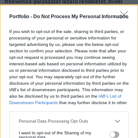
frekvencia-pályázatát lezáró rendeletét, mivel
indoklásuk szerint az akkori szabályozásnak
Portfolio -
Do Not Process My Personal Information
megfelelően állami vállalat nem vehetett volna
részt ajánlattevőként a tenderen. Az ítélet jogerős,
If you wish to opt-out of the sale, sharing to third parties, or
nincs lehetőség ellene fellebbezni. A döntés egyik
processing of your personal or sensitive information for
legfontosabb következménye, hogy az állami
targeted advertising by us, please use the below opt-out
mobilcég valószínűleg már nem tudja idén
section to confirm your selection. Please note that after your
elindítani szolgáltatását.
opt-out request is processed you may continue seeing
interest-based ads based on personal information utilized by
us or personal information disclosed to third parties prior to
Mint arról korábban beszámoltunk, január végén
your opt-out. You may separately opt-out of the further
eredményesen zárult az NMHH által 2011. augusztus 4-én
disclosure of your personal information by third parties on the
meghirdetett frekvenciaárverés. Négy szolgáltató - a
IAB’s list of downstream participants. This information may
Magyar Posta vezette konzorcium, a Magyar Telekom, a
also be disclosed by us to third parties on the
IAB’s List of
Telenor és a Vodafone - szerzett frekvenciahasználati
Downstream Participants
that may further disclose it to other
jogosultságot. A nyertesek összesen 43,9 milliárd forint
third parties.
plusz áfa összeget ajánlott fel a frekvenciablokkokért. ...
Personal Data Processing Opt Outs
I want to opt-out of the Sharing of my
KEDVES OLVASÓNK!
personal data.