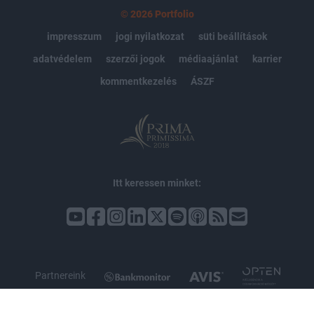
© 2026 Portfolio
impresszum
jogi nyilatkozat
süti beállítások
adatvédelem
szerzői jogok
médiaajánlat
karrier
kommentkezelés
ÁSZF
Itt keressen minket:
Partnereink