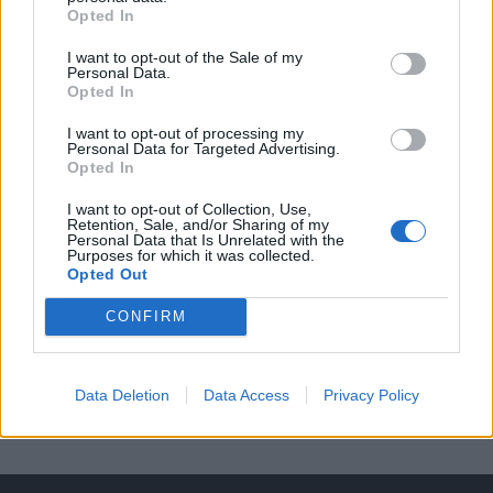
Opted In
A keresett cikk a portfolio.hu hírarchívumához
tartozik, melynek olvasása előfizetéses
I want to opt-out of the Sale of my
Personal Data.
regisztrációhoz kötött.
Opted In
Az előfizetés a következőket tartalmazza:
I want to opt-out of processing my
Personal Data for Targeted Advertising.
Portfolio.hu teljes cikkarchívum
Opted In
Kötéslisták: BÉT elmúlt 2 év napon belüli
kötéslistái
I want to opt-out of Collection, Use,
Retention, Sale, and/or Sharing of my
Personal Data that Is Unrelated with the
Purposes for which it was collected.
Előfizetés
Opted Out
CONFIRM
MÁR ELŐFIZETŐNK VAGY?
BEJELENTKEZÉS
Data Deletion
Data Access
Privacy Policy