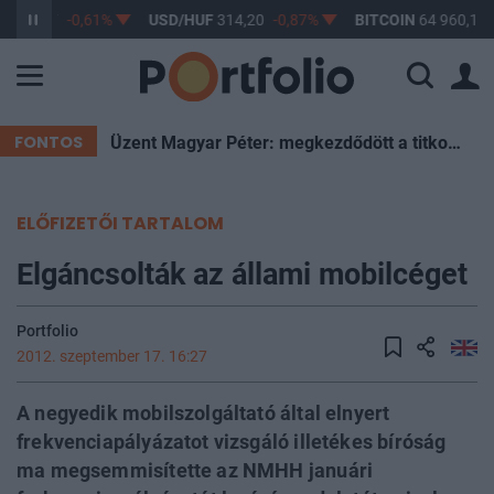
F
363,17
-0,61%
USD/HUF
314,20
-0,87%
BITCOIN
64 960,17
FONTOS
Üzent Magyar Péter: megkezdődött a titkos szavazás a leendő köztársasági elnökről
ELŐFIZETŐI TARTALOM
Elgáncsolták az állami mobilcéget
Portfolio
2012. szeptember 17. 16:27
A negyedik mobilszolgáltató által elnyert
frekvenciapályázatot vizsgáló illetékes bíróság
ma megsemmisítette az NMHH januári