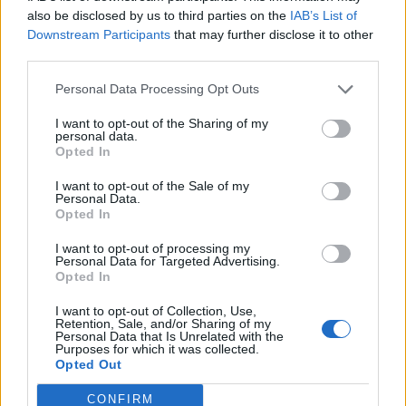
also be disclosed by us to third parties on the
IAB’s List of
Ma szoros figyelemmel követett makrogazdasági adat nem
Downstream Participants
that may further disclose it to other
várható, így a befektetők a vállalati hírekre fókuszálhatnak.
third parties.
A jövőt tekintve az elemzők nem túl optimisták az
eredményeket illetően, és úgy vélik, hogy a harmadik
Personal Data Processing Opt Outs
negyedévben a vállalatok már csökkenő profitról
I want to opt-out of the Sharing of my
számolhatnak be. A társaságok második negyedéve
personal data.
Opted In
túlnyomó részt jól sikerült, és nettó eredménysoron...
I want to opt-out of the Sale of my
Personal Data.
KEDVES OLVASÓNK!
Opted In
A keresett cikk a portfolio.hu hírarchívumához
I want to opt-out of processing my
Personal Data for Targeted Advertising.
tartozik, melynek olvasása előfizetéses
Opted In
regisztrációhoz kötött.
I want to opt-out of Collection, Use,
Retention, Sale, and/or Sharing of my
Az előfizetés a következőket tartalmazza:
Personal Data that Is Unrelated with the
Portfolio.hu teljes cikkarchívum
Purposes for which it was collected.
Opted Out
Kötéslisták: BÉT elmúlt 2 év napon belüli
kötéslistái
CONFIRM