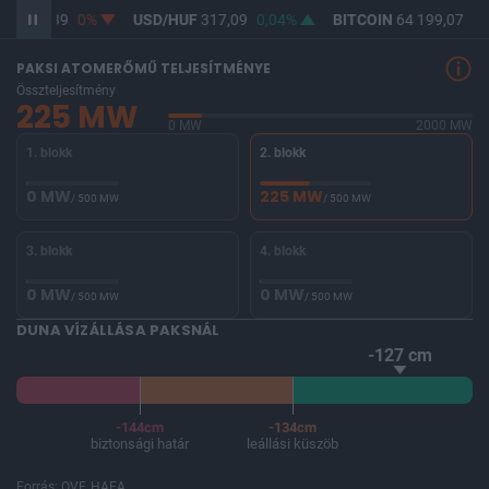
UF
365,39
0%
USD/HUF
317,09
0,04%
BITCOIN
64 199,07
-0
PAKSI ATOMERŐMŰ TELJESÍTMÉNYE
Összteljesítmény
225 MW
0 MW
2000 MW
1. blokk
2. blokk
0 MW
225 MW
/ 500 MW
/ 500 MW
3. blokk
4. blokk
0 MW
0 MW
/ 500 MW
/ 500 MW
DUNA VÍZÁLLÁSA PAKSNÁL
-127 cm
-144cm
-134cm
biztonsági határ
leállási küszöb
Forrás: OVF, HAEA