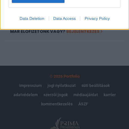
Előfizetés
Data Deletion
Data Access
Privacy Policy
MÁR ELŐFIZETŐNK VAGY?
BEJELENTKEZÉS
© 2026 Portfolio
impresszum
jogi nyilatkozat
süti beállítások
adatvédelem
szerzői jogok
médiaajánlat
karrier
kommentkezelés
ÁSZF