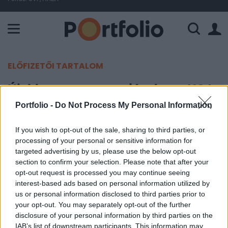
A Paksi Atomerőmű összteljesítménye 225 MW. A Duna vízállá
ELŐFIZETŐI TARTALOM
Újabb gyenge nap elé néz az USA
Portfolio -
Do Not Process My Personal Information
Portfolio
2012. szeptember 18. 14:57
If you wish to opt-out of the sale, sharing to third parties, or
processing of your personal or sensitive information for
targeted advertising by us, please use the below opt-out
Újabb gyenge napja lehet a tőkepiacoknak az
section to confirm your selection. Please note that after your
Egyesült Államokban a határidős piacok nyitás
opt-out request is processed you may continue seeing
előtti állása alapján. Az amerikai makronaptár ma
interest-based ads based on personal information utilized by
üres, így a kereskedést vállalati hírek,
us or personal information disclosed to third parties prior to
your opt-out. You may separately opt-out of the further
eredmények irányíthatják, melyek azonban nem
disclosure of your personal information by third parties on the
sok jóval kecsegtetnek.
IAB’s list of downstream participants. This information may