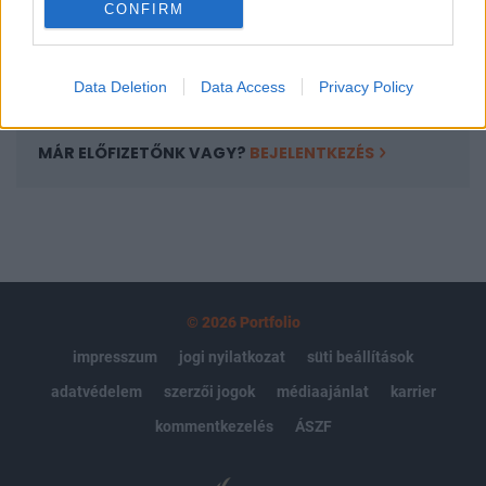
CONFIRM
kötéslistái
Előfizetés
Data Deletion
Data Access
Privacy Policy
MÁR ELŐFIZETŐNK VAGY?
BEJELENTKEZÉS
© 2026 Portfolio
impresszum
jogi nyilatkozat
süti beállítások
adatvédelem
szerzői jogok
médiaajánlat
karrier
kommentkezelés
ÁSZF