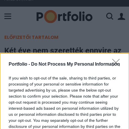
A Paksi Atomerőmű összteljesítménye 225 MW. A Duna vízállá
ELŐFIZETŐI TARTALOM
Két éve nem szerették ennyire az
európai részvényeket
Portfolio -
Do Not Process My Personal Information
Portfolio
If you wish to opt-out of the sale, sharing to third parties, or
2012. szeptember 19. 18:44
processing of your personal or sensitive information for
targeted advertising by us, please use the below opt-out
A Bank of America és az ABN Amro Private Bank
section to confirm your selection. Please note that after your
opt-out request is processed you may continue seeing
szakemberei egyaránt optimistább álláspontra
interest-based ads based on personal information utilized by
helyezkedtek az eurózóna részvénypiacának
us or personal information disclosed to third parties prior to
kilátásával kapcsolatban. Felülsúlyozásra ajánlják
your opt-out. You may separately opt-out of the further
ezeket a piacokat, amire esetükben már két éve
disclosure of your personal information by third parties on the