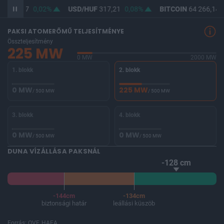
F
365,47
0,02%
USD/HUF
317,21
0,08%
BITCOIN
64 266,14
PAKSI ATOMERŐMŰ TELJESÍTMÉNYE
Összteljesítmény
225 MW
0 MW
2000 MW
1. blokk
2. blokk
0 MW
225 MW
/ 500 MW
/ 500 MW
3. blokk
4. blokk
0 MW
0 MW
/ 500 MW
/ 500 MW
DUNA VÍZÁLLÁSA PAKSNÁL
-128 cm
-144cm
-134cm
biztonsági határ
leállási küszöb
Forrás: OVF, HAEA