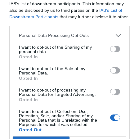
IAB’s list of downstream participants. This information may
nem volt példa - írja a Bloomberg.
also be disclosed by us to third parties on the
IAB’s List of
Downstream Participants
that may further disclose it to other
A patinás befektetési bankok 2010 óta először
third parties.
felülsúlyozott pozíciót építettek ki az eurózóna
részvénypiacán. A rég látott optimizmust a Fed és az EKB
Personal Data Processing Opt Outs
múlt heti lépéseivel magyarázzák, melyek stimulálják majd
I want to opt-out of the Sharing of my
a gazdaságot, jótékony hatást kifejtve a részvénypiacokra
personal data.
is. A Bank of America ráadásul igen nagyot változtatott
Opted In
álláspontján, hiszen a jegybanki beavatkozásokat...
I want to opt-out of the Sale of my
Personal Data.
Opted In
KEDVES OLVASÓNK!
I want to opt-out of processing my
A keresett cikk a portfolio.hu hírarchívumához
Personal Data for Targeted Advertising.
Opted In
tartozik, melynek olvasása előfizetéses
regisztrációhoz kötött.
I want to opt-out of Collection, Use,
Retention, Sale, and/or Sharing of my
Personal Data that Is Unrelated with the
Az előfizetés a következőket tartalmazza:
Purposes for which it was collected.
Portfolio.hu teljes cikkarchívum
Opted Out
Kötéslisták: BÉT elmúlt 2 év napon belüli