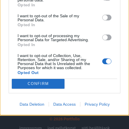
Opted In
regisztrációhoz kötött.
I want to opt-out of the Sale of my
Az előfizetés a következőket tartalmazza:
Personal Data.
Portfolio.hu teljes cikkarchívum
Opted In
Kötéslisták: BÉT elmúlt 2 év napon belüli
I want to opt-out of processing my
kötéslistái
Personal Data for Targeted Advertising.
Opted In
Előfizetés
I want to opt-out of Collection, Use,
Retention, Sale, and/or Sharing of my
Personal Data that Is Unrelated with the
Purposes for which it was collected.
Opted Out
MÁR ELŐFIZETŐNK VAGY?
BEJELENTKEZÉS
CONFIRM
Data Deletion
Data Access
Privacy Policy
© 2026 Portfolio
impresszum
jogi nyilatkozat
süti beállítások