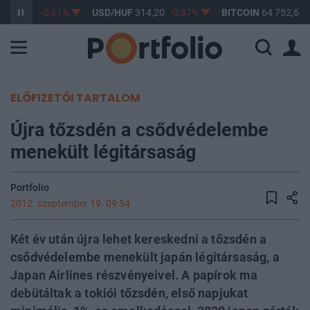
F
363,17
-0,61%
USD/HUF
314,20
-0,87%
BITCOIN
64 752,63
ELŐFIZETŐI TARTALOM
Újra tőzsdén a csődvédelembe
menekült légitársaság
Portfolio
2012. szeptember 19. 09:54
Két év után újra lehet kereskedni a tőzsdén a
csődvédelembe menekült japán légitársaság, a
Japan Airlines részvényeivel. A papírok ma
debütáltak a tokiói tőzsdén, első napjukat