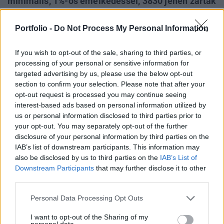
minimális, 1%-os emelkedéssel, 3830 jenen zárták
a cég részvényei. A Japan Airlines
részvénykibocsátása az év második legnagyobb
Portfolio -
Do Not Process My Personal Information
IPO-ja volt eddig a Facebook részvénykibocsátása
után, mintegy 8,5 milliárd dollárnyi tőkét vont be a
If you wish to opt-out of the sale, sharing to third parties, or
processing of your personal or sensitive information for
légitársaság.
targeted advertising by us, please use the below opt-out
section to confirm your selection. Please note that after your
Nagy volt a kereslet a részvények iránt Sikeresen lezajlott
opt-out request is processed you may continue seeing
az idei év második legnagyobb részvénykibocsátása. A
interest-based ads based on personal information utilized by
Japan Airlines összesen 8,5 milliárd dollárnyi tőkét vont be
us or personal information disclosed to third parties prior to
az IPO során, amellyel a Facebook 16 milliárd dolláros
your opt-out. You may separately opt-out of the further
májusi IPO-ja után az év legnagyobb részvénykibocsátása
disclosure of your personal information by third parties on the
IAB’s list of downstream participants. This information may
volt a légitársaság részvénykibocsátása. A külföldiek
also be disclosed by us to third parties on the
IAB’s List of
kereslete különösen nagy...
Downstream Participants
that may further disclose it to other
third parties.
KEDVES OLVASÓNK!
Personal Data Processing Opt Outs
A keresett cikk a portfolio.hu hírarchívumához
I want to opt-out of the Sharing of my
tartozik, melynek olvasása előfizetéses
personal data.