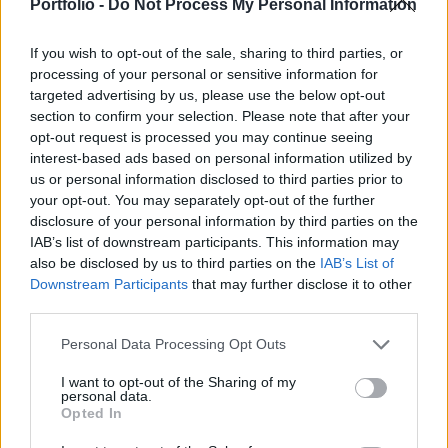
mentesültek offshore cégeken keresztül - közölte
Portfolio -
Do Not Process My Personal Information
egy amerikai szenátusi bizottság.
If you wish to opt-out of the sale, sharing to third parties, or
Virágzik az adóelkerülés a technológia szektorban - derül ki
processing of your personal or sensitive information for
egy szenátusi bizottság vizsgálatából, ami szerint a
targeted advertising by us, please use the below opt-out
section to confirm your selection. Please note that after your
technológiai cégek a szellemi tulajdonért fizetett
opt-out request is processed you may continue seeing
licenszdíjakat és jogdíjakat olyan adóparadicsomokban
interest-based ads based on personal information utilized by
számoltak el, mint a Kajmán-szigetek annak érdekében,
us or personal information disclosed to third parties prior to
hogy elkerüljék az adófizetést. "A high-tech szektor talán az
your opt-out. You may separately opt-out of the further
első számú használói az offshore cégeknek...
disclosure of your personal information by third parties on the
IAB’s list of downstream participants. This information may
also be disclosed by us to third parties on the
IAB’s List of
KEDVES OLVASÓNK!
Downstream Participants
that may further disclose it to other
third parties.
A keresett cikk a portfolio.hu hírarchívumához
tartozik, melynek olvasása előfizetéses
Personal Data Processing Opt Outs
regisztrációhoz kötött.
I want to opt-out of the Sharing of my
personal data.
Az előfizetés a következőket tartalmazza:
Opted In
Portfolio.hu teljes cikkarchívum