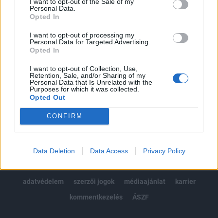
I want to opt-out of the Sale of my
Kötéslisták: BÉT elmúlt 2 év napon belüli
Personal Data.
kötéslistái
Opted In
I want to opt-out of processing my
Előfizetés
Personal Data for Targeted Advertising.
Opted In
I want to opt-out of Collection, Use,
MÁR ELŐFIZETŐNK VAGY?
BEJELENTKEZÉS
Retention, Sale, and/or Sharing of my
Personal Data that Is Unrelated with the
Purposes for which it was collected.
Opted Out
CONFIRM
© 2026 Portfolio
Data Deletion
Data Access
Privacy Policy
impresszum
jogi nyilatkozat
süti beállítások
adatvédelem
szerzői jogok
médiaajánlat
karrier
kommentkezelés
ÁSZF