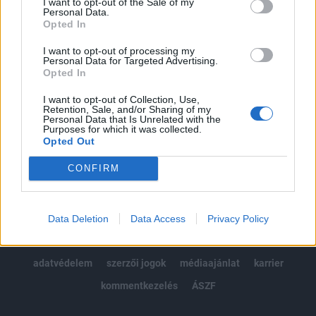
I want to opt-out of the Sale of my
Kötéslisták: BÉT elmúlt 2 év napon belüli
Personal Data.
kötéslistái
Opted In
I want to opt-out of processing my
Előfizetés
Personal Data for Targeted Advertising.
Opted In
I want to opt-out of Collection, Use,
MÁR ELŐFIZETŐNK VAGY?
BEJELENTKEZÉS
Retention, Sale, and/or Sharing of my
Personal Data that Is Unrelated with the
Purposes for which it was collected.
Opted Out
CONFIRM
© 2026 Portfolio
Data Deletion
Data Access
Privacy Policy
impresszum
jogi nyilatkozat
süti beállítások
adatvédelem
szerzői jogok
médiaajánlat
karrier
kommentkezelés
ÁSZF