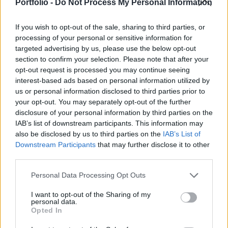
Zoltán emberierőforrás-miniszter erről szóló,
Portfolio -
Do Not Process My Personal Information
pénteken benyújtott indítványát.
If you wish to opt-out of the sale, sharing to third parties, or
Az Országgyűlés egy júliusban elfogadott törvényben
processing of your personal or sensitive information for
rendelkezett arról, hogy aki a tavalyi év végén házastársa
targeted advertising by us, please use the below opt-out
section to confirm your selection. Please note that after your
jogán özvegyi nyugdíjban, valamint rendszeres szociális
opt-out request is processed you may continue seeing
járadékban részesült, és most rokkantsági vagy
interest-based ads based on personal information utilized by
rehabilitációs ellátást kap, annak özvegyi nyugdíját
us or personal information disclosed to third parties prior to
szeptember 1-jétől a felére csökkentik, az összegtől
your opt-out. You may separately opt-out of the further
függetlenül. Az akkor szintén Balog Zoltán...
disclosure of your personal information by third parties on the
IAB’s list of downstream participants. This information may
also be disclosed by us to third parties on the
IAB’s List of
KEDVES OLVASÓNK!
Downstream Participants
that may further disclose it to other
third parties.
A keresett cikk a portfolio.hu hírarchívumához
tartozik, melynek olvasása előfizetéses
Personal Data Processing Opt Outs
regisztrációhoz kötött.
I want to opt-out of the Sharing of my
personal data.
Az előfizetés a következőket tartalmazza:
Opted In
Portfolio.hu teljes cikkarchívum