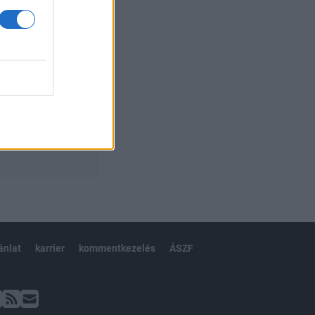
ánlat
karrier
kommentkezelés
ÁSZF