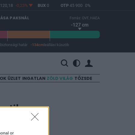
120,18
-0,23%
BUX
0
OTP
45 900
0%
MOL
4 640
0%
LÁSA PAKSNÁL
Forrás: OVF, HAEA
-127 cm
m
biztonsági határ
-134cm
leállási küszöb
 a leállási küszöb -134 cm.
SOK
ÜZLET
INGATLAN
ZÖLD VILÁG
TŐZSDE
antikus
sonal or