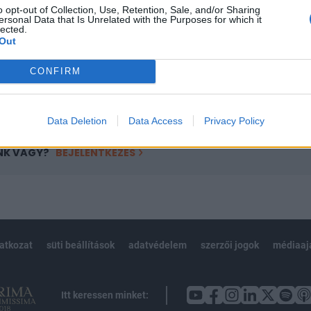
o opt-out of Collection, Use, Retention, Sale, and/or Sharing
övetkezőket tartalmazza:
ersonal Data that Is Unrelated with the Purposes for which it
lected.
 teljes cikkarchívum
Out
 BÉT elmúlt 2 év napon belüli
CONFIRM
Előfizetés
Data Deletion
Data Access
Privacy Policy
NK VAGY?
BEJELENTKEZÉS
latkozat
süti beállítások
adatvédelem
szerzői jogok
médiaaj
Itt keressen minket: