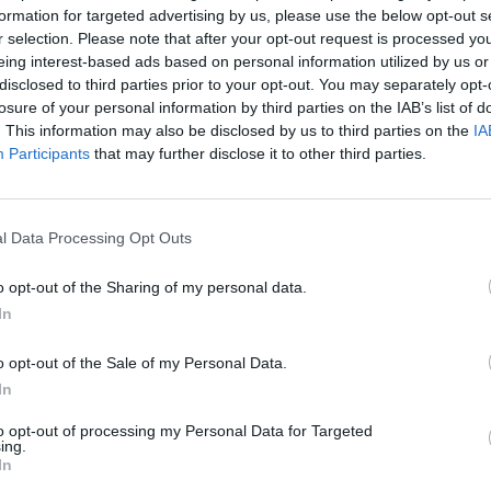
formation for targeted advertising by us, please use the below opt-out s
r selection. Please note that after your opt-out request is processed y
16:10
eing interest-based ads based on personal information utilized by us or
disclosed to third parties prior to your opt-out. You may separately opt-
ulnak az Egyesült Királyság hatalmas szénerőművei. 
losure of your personal information by third parties on the IAB’s list of
erőműve pár éven belül a világ legnagyobb biomassz
. This information may also be disclosed by us to third parties on the
IA
n a Drax vállalat végrehajtja nemrég bejelentett tervé
Participants
that may further disclose it to other third parties.
szonylatban több megyényi erdőültetvényt emésztene 
sonló terveket fontolgat.
l Data Processing Opt Outs
árható a brit energiapiacon azt követően, hogy a kormányzati cél
képzelésekkel ellentétben a jövőben a tiszta biomassza-tüzelé
o opt-out of the Sharing of my personal data.
ült Királyság 2009-ben vállalta, hogy 2020-ra az energiaellátás
In
ergiaforrások részarányát. A szigetország...
o opt-out of the Sale of my Personal Data.
In
ASÓNK!
to opt-out of processing my Personal Data for Targeted
ing.
a portfolio.hu hírarchívumához tartozik, melynek olvasása előf
In
ötött.