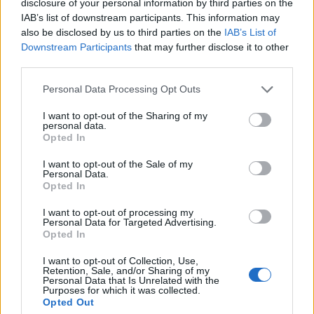
disclosure of your personal information by third parties on the
európai bank, a Raiffeisen, az Erste és a Deutsche
IAB’s list of downstream participants. This information may
Bank grafikonját vizsgáltuk meg részletesebben.
also be disclosed by us to third parties on the
IAB’s List of
Downstream Participants
that may further disclose it to other
Visszatesztelte és egyúttal betöltötte az év elején hagyott
third parties.
32 euró alatti rést a Raiffeisen, így folytathatja felfelé a
Personal Data Processing Opt Outs
papír útját. Az emelkedő trendvonal és az 50 napos
mozgóátlag együttesen tartotta meg az árfolyamot,
I want to opt-out of the Sharing of my
personal data.
ráadásul érkezett egy kalapács gyertya is, így újra a tavalyi-
Opted In
idei 34 eurós csúcsát támadhatja. Feljebb ellenállás a 36-
37 eurós zóna, a megerősített...
I want to opt-out of the Sale of my
Personal Data.
Opted In
KEDVES OLVASÓNK!
I want to opt-out of processing my
Personal Data for Targeted Advertising.
A keresett cikk a portfolio.hu hírarchívumához
Opted In
tartozik, melynek olvasása előfizetéses
I want to opt-out of Collection, Use,
regisztrációhoz kötött.
Retention, Sale, and/or Sharing of my
Personal Data that Is Unrelated with the
Purposes for which it was collected.
Az előfizetés a következőket tartalmazza:
Opted Out
Portfolio.hu teljes cikkarchívum