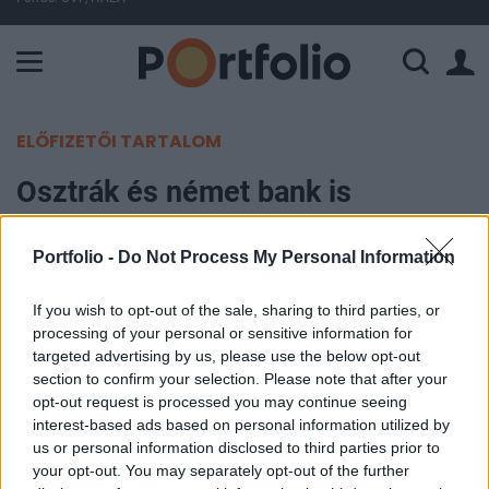
A Paksi Atomerőmű összteljesítménye 225 MW. A Duna vízállá
ELŐFIZETŐI TARTALOM
Osztrák és német bank is
megérett a vételre
Portfolio -
Do Not Process My Personal Information
Portfolio
2013. január 24. 08:59
If you wish to opt-out of the sale, sharing to third parties, or
processing of your personal or sensitive information for
targeted advertising by us, please use the below opt-out
Az európai indexek a fáradás jeleit mutatják, nem
section to confirm your selection. Please note that after your
festenek másként a banki szektor szereplői sem.
opt-out request is processed you may continue seeing
Ez a mozgás azonban kiváló alkalmat kínál a
interest-based ads based on personal information utilized by
us or personal information disclosed to third parties prior to
kedvező hozam/kockázat arányú belépési pontok
your opt-out. You may separately opt-out of the further
keresésére. Mai elemzésünkben három nyugat-