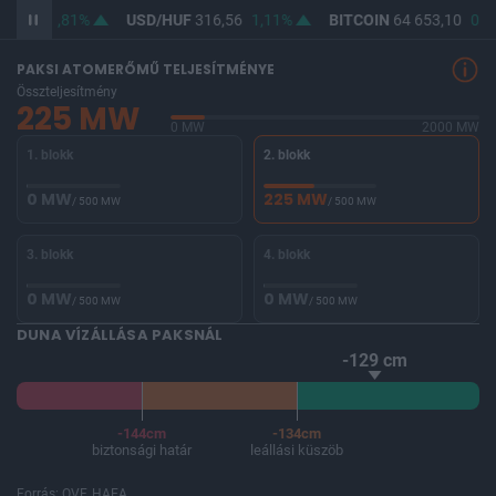
64,65
0,81%
USD/HUF
316,56
1,11%
BITCOIN
64 653,10
0,0
PAKSI ATOMERŐMŰ TELJESÍTMÉNYE
Összteljesítmény
225 MW
0 MW
2000 MW
1. blokk
2. blokk
0 MW
225 MW
/ 500 MW
/ 500 MW
3. blokk
4. blokk
0 MW
0 MW
/ 500 MW
/ 500 MW
DUNA VÍZÁLLÁSA PAKSNÁL
-129 cm
-144cm
-134cm
biztonsági határ
leállási küszöb
Forrás: OVF, HAEA