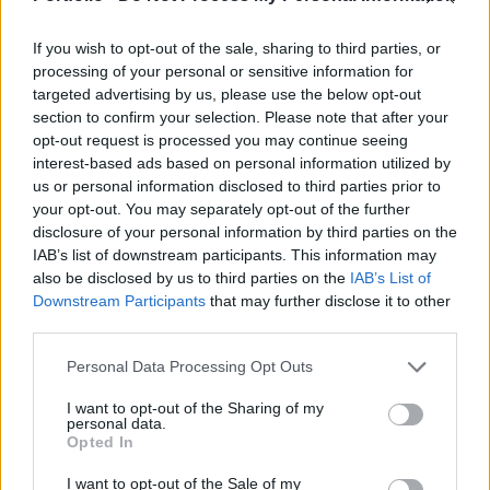
90 %-ára vonatkozóan kifizetési kérelmet
nyújtottak be.
If you wish to opt-out of the sale, sharing to third parties, or
processing of your personal or sensitive information for
Mintegy 4,5 milliárd forint összeggel elindult a kifizetés a
targeted advertising by us, please use the below opt-out
2012-ben támogatást igénylő és 2012 novemberében
section to confirm your selection. Please note that after your
támogatást nyert, majd kifizetési kérelmet benyújtó fiatal
opt-out request is processed you may continue seeing
gazdák részére. Az ügyfelek, a jóváhagyó támogatási
interest-based ads based on personal information utilized by
us or personal information disclosed to third parties prior to
határozat kézhezvételét követő 90 napon belül igényelhetik
your opt-out. You may separately opt-out of the further
a támogatási összeg 90 %-át.
disclosure of your personal information by third parties on the
IAB’s list of downstream participants. This information may
also be disclosed by us to third parties on the
IAB’s List of
KEDVES OLVASÓNK!
Downstream Participants
that may further disclose it to other
third parties.
A keresett cikk a portfolio.hu hírarchívumához
tartozik, melynek olvasása előfizetéses
Personal Data Processing Opt Outs
regisztrációhoz kötött.
I want to opt-out of the Sharing of my
Az előfizetés a következőket tartalmazza:
personal data.
Opted In
Portfolio.hu teljes cikkarchívum
Kötéslisták: BÉT elmúlt 2 év napon belüli
I want to opt-out of the Sale of my