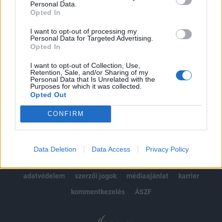
Personal Data.
kötéslistái
Opted In
Előfizetés
I want to opt-out of processing my
Personal Data for Targeted Advertising.
Opted In
I want to opt-out of Collection, Use,
MÁR ELŐFIZETŐNK VAGY?
BEJELENTKEZÉS
Retention, Sale, and/or Sharing of my
Personal Data that Is Unrelated with the
Purposes for which it was collected.
Opted Out
CONFIRM
© 2026 Portfolio
Data Deletion
Data Access
Privacy Policy
impresszum
jogi nyilatkozat
süti beállítások
adatvédelem
szerzői jogok
médiaajánlat
karrier
kommentkezelés
ÁSZF