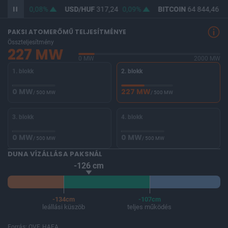
365,70
0,08%
USD/HUF
317,24
0,09%
BITCOIN
64 844,46
0
PAKSI ATOMERŐMŰ TELJESÍTMÉNYE
Összteljesítmény
227 MW
0 MW
2000 MW
1. blokk
2. blokk
0 MW
227 MW
/ 500 MW
/ 500 MW
3. blokk
4. blokk
0 MW
0 MW
/ 500 MW
/ 500 MW
DUNA VÍZÁLLÁSA PAKSNÁL
-126 cm
-134cm
-107cm
leállási küszöb
teljes működés
Forrás: OVF, HAEA