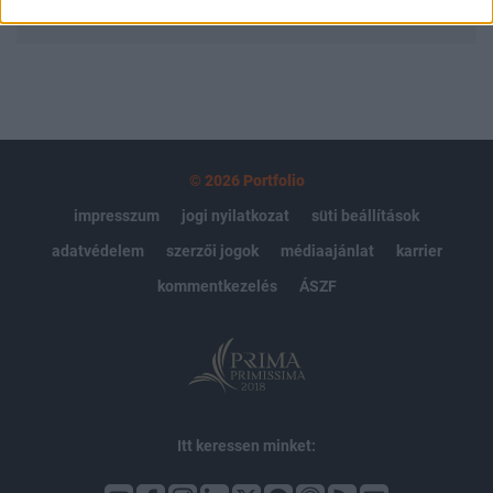
MÁR ELŐFIZETŐNK VAGY?
BEJELENTKEZÉS
© 2026 Portfolio
impresszum
jogi nyilatkozat
süti beállítások
adatvédelem
szerzői jogok
médiaajánlat
karrier
kommentkezelés
ÁSZF
Itt keressen minket: