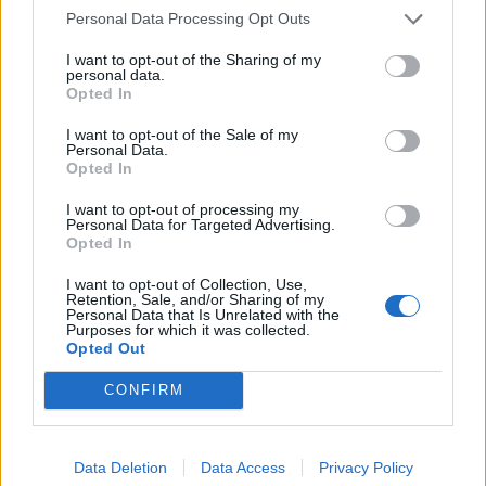
Personal Data Processing Opt Outs
az egzotikusabb devizapárnak számító CADJPY
grafikonokon.
I want to opt-out of the Sharing of my
personal data.
Opted In
I want to opt-out of the Sale of my
KEDVES OLVASÓNK!
Personal Data.
Opted In
A keresett cikk a portfolio.hu hírarchívumához
I want to opt-out of processing my
tartozik, melynek olvasása előfizetéses
Personal Data for Targeted Advertising.
regisztrációhoz kötött.
Opted In
Az előfizetés a következőket tartalmazza:
I want to opt-out of Collection, Use,
Retention, Sale, and/or Sharing of my
Portfolio.hu teljes cikkarchívum
Personal Data that Is Unrelated with the
Purposes for which it was collected.
Kötéslisták: BÉT elmúlt 2 év napon belüli
Opted Out
kötéslistái
CONFIRM
Előfizetés
Data Deletion
Data Access
Privacy Policy