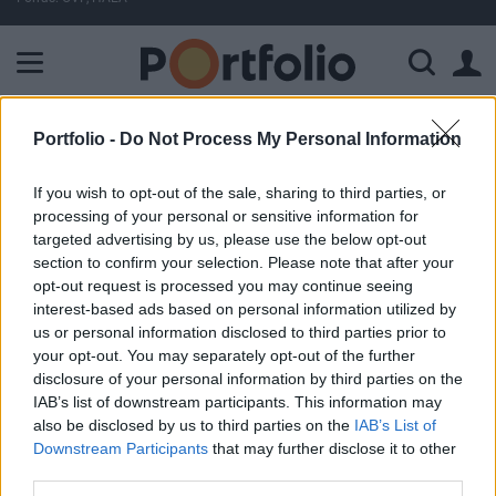
A Paksi Atomerőmű összteljesítménye 227 MW. A Duna vízállá
FONTOS
Donald Trump habozás nélkül rabol el és fenyeget baloldali vezetőket: mégis akad egy diktátor, aki eddig simán megúszta
Portfolio -
Do Not Process My Personal Information
If you wish to opt-out of the sale, sharing to third parties, or
ELŐFIZETŐI TARTALOM
processing of your personal or sensitive information for
targeted advertising by us, please use the below opt-out
Videó technikai elemzés: Arany,
section to confirm your selection. Please note that after your
opt-out request is processed you may continue seeing
EURCHF, CADJPY
interest-based ads based on personal information utilized by
us or personal information disclosed to third parties prior to
Portfolio
your opt-out. You may separately opt-out of the further
disclosure of your personal information by third parties on the
2013. január 31. 10:05
IAB’s list of downstream participants. This information may
also be disclosed by us to third parties on the
IAB’s List of
Videó technikai elemzésünkben ismét áttekintjük
Downstream Participants
that may further disclose it to other
az arany piacán zajló folyamatokat, lehetséges
third parties.
beszállási pontok után kutakodunk az EURCHF és