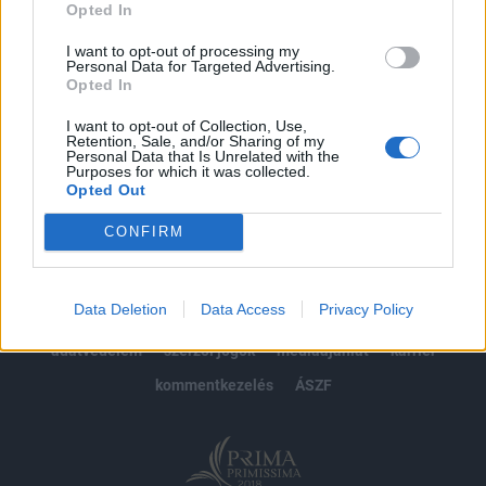
Opted In
Előfizetés
I want to opt-out of processing my
Personal Data for Targeted Advertising.
Opted In
MÁR ELŐFIZETŐNK VAGY?
BEJELENTKEZÉS
I want to opt-out of Collection, Use,
Retention, Sale, and/or Sharing of my
Personal Data that Is Unrelated with the
Purposes for which it was collected.
Opted Out
CONFIRM
© 2026 Portfolio
Data Deletion
Data Access
Privacy Policy
impresszum
jogi nyilatkozat
süti beállítások
adatvédelem
szerzői jogok
médiaajánlat
karrier
kommentkezelés
ÁSZF