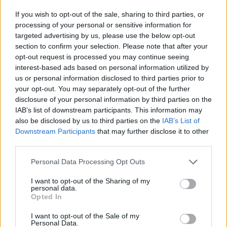
alakul.
If you wish to opt-out of the sale, sharing to third parties, or
Azoknak a kamarai tagoknak, akiknek éves nettó
processing of your personal or sensitive information for
árbevétele nem haladja meg a 600 ezer Ft-ot, 2 ezer Ft
targeted advertising by us, please use the below opt-out
section to confirm your selection. Please note that after your
tagdíjat kell fizetniük. A tagok döntő többsége ebbe a
opt-out request is processed you may continue seeing
kategóriába tartozik. 600 ezer és 4 millió Ft nettó árbevétel
interest-based ads based on personal information utilized by
között 5 ezer, 4-10 millió Ft között pedig 10 ezer Ft az éves
us or personal information disclosed to third parties prior to
tagdíj összege.
your opt-out. You may separately opt-out of the further
disclosure of your personal information by third parties on the
IAB’s list of downstream participants. This information may
KEDVES OLVASÓNK!
also be disclosed by us to third parties on the
IAB’s List of
Downstream Participants
that may further disclose it to other
A keresett cikk a portfolio.hu hírarchívumához
third parties.
tartozik, melynek olvasása előfizetéses
regisztrációhoz kötött.
Personal Data Processing Opt Outs
Az előfizetés a következőket tartalmazza:
I want to opt-out of the Sharing of my
personal data.
Portfolio.hu teljes cikkarchívum
Opted In
Kötéslisták: BÉT elmúlt 2 év napon belüli
I want to opt-out of the Sale of my
kötéslistái
Personal Data.