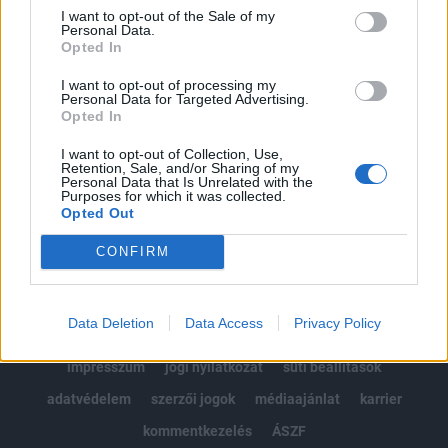
Portfolio.hu teljes cikkarchívum
I want to opt-out of the Sale of my
Personal Data.
Kötéslisták: BÉT elmúlt 2 év napon belüli
Opted In
kötéslistái
I want to opt-out of processing my
Personal Data for Targeted Advertising.
Előfizetés
Opted In
I want to opt-out of Collection, Use,
Retention, Sale, and/or Sharing of my
MÁR ELŐFIZETŐNK VAGY?
BEJELENTKEZÉS
Personal Data that Is Unrelated with the
Purposes for which it was collected.
Opted Out
CONFIRM
Data Deletion
Data Access
Privacy Policy
© 2026 Portfolio
impresszum
jogi nyilatkozat
süti beállítások
adatvédelem
szerzői jogok
médiaajánlat
karrier
kommentkezelés
ÁSZF