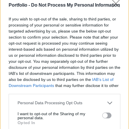
eszközzel a mobilokból kártyaelfogadó terminált
Portfolio -
Do Not Process My Personal Information
"varázsoló" megoldások piaca már eddig is zsúfolt
volt Európában - írja a finextra.com.
If you wish to opt-out of the sale, sharing to third parties, or
processing of your personal or sensitive information for
A Jusp olasz cég 6 millió dollárnyi forrásra tett szert,
targeted advertising by us, please use the below opt-out
amelyet a cég a chipes és pin kódos megoldásának széles
section to confirm your selection. Please note that after your
körű piacra vezetésére kíván fordítani. A Jusp egy olyan
opt-out request is processed you may continue seeing
eszköz sorozatgyártásába kezd, amely egy
interest-based ads based on personal information utilized by
us or personal information disclosed to third parties prior to
mobiltelefonhoz kapcsolva egy alkalmazás segítségével
your opt-out. You may separately opt-out of the further
mobil POS terminálként válik használhatóvá. Az európai
disclosure of your personal information by third parties on the
piac már eddig is zsúfolt volt, a svéd iZettle...
IAB’s list of downstream participants. This information may
also be disclosed by us to third parties on the
IAB’s List of
Downstream Participants
that may further disclose it to other
KEDVES OLVASÓNK!
third parties.
A keresett cikk a portfolio.hu hírarchívumához
Personal Data Processing Opt Outs
tartozik, melynek olvasása előfizetéses
regisztrációhoz kötött.
I want to opt-out of the Sharing of my
personal data.
Opted In
Az előfizetés a következőket tartalmazza: