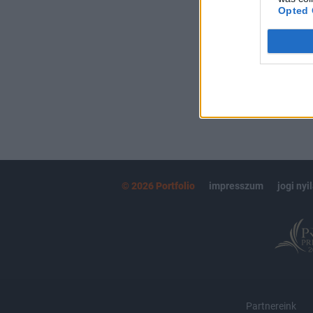
kötéslistái
Opted 
MÁR ELŐFIZETŐ
© 2026 Portfolio
impresszum
jogi nyi
Partnereink