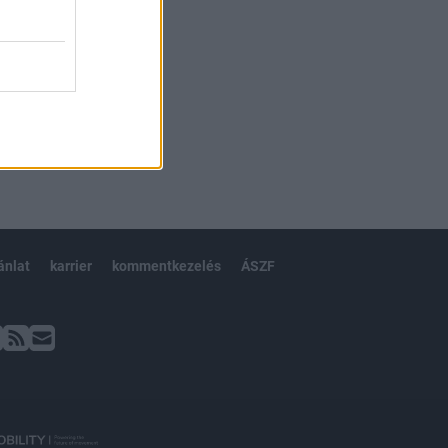
ánlat
karrier
kommentkezelés
ÁSZF