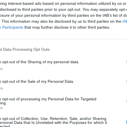
 a fejlődő országok piacai ellensúlyozni tudták az eu
eing interest-based ads based on personal information utilized by us or
resletcsökkenést. A menedzsment megerősítette az id
disclosed to third parties prior to your opt-out. You may separately opt-
zásait, valamint sajátrészvény visszavásárlási progra
losure of your personal information by third parties on the IAB’s list of
. This information may also be disclosed by us to third parties on the
IA
nek az árfolyama ezek hatására 2008 óta nem látott s
Participants
that may further disclose it to other third parties.
a cég árbevétele A vállalat árbevétele az európai piacokon tapas
d euróra emelkedett, ami 4,3 százalékos javulást jelent év/év a
l Data Processing Opt Outs
yamhatásokat, akkor az árbevétel 5,6 százalékos emelkedést mu
o opt-out of the Sharing of my personal data.
lemzői várakozásokat. Az árbevétel növekedése...
In
ASÓNK!
o opt-out of the Sale of my Personal Data.
In
a portfolio.hu hírarchívumához tartozik, melynek olvasása előf
ötött.
to opt-out of processing my Personal Data for Targeted
ing.
In
övetkezőket tartalmazza:
 teljes cikkarchívum
o opt-out of Collection, Use, Retention, Sale, and/or Sharing
 BÉT elmúlt 2 év napon belüli
ersonal Data that Is Unrelated with the Purposes for which it
lected.