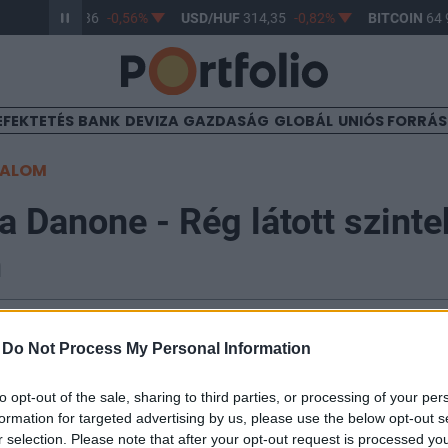
UR/HUF
363,36
-0,56%
USD/HUF
314,35
-0,82%
BITCOIN
64 9
EFEKTETÉS
BANK
DEVIZA
GAZDASÁG
GLOBÁL
UNIÓS FORRÁ
TALOM
a Danone - Rég látott szinte
m
-
Do Not Process My Personal Information
edéves számait a Danone, melyben az elemzői várako
to opt-out of the sale, sharing to third parties, or processing of your per
formation for targeted advertising by us, please use the below opt-out s
telnövekedésről számolt be. A bevételek bővülése an
r selection. Please note that after your opt-out request is processed y