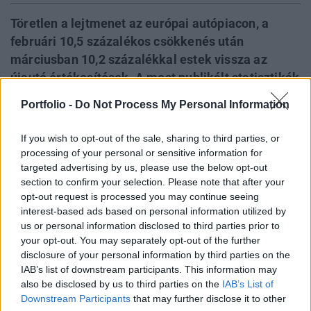
Töretlen a lejtmenet az európai autópiacon, a
februári 10,5 százalékos csökkenés után
márciusban 10,2 százalékkal estek vissza az
újautó értékesítések. A most publikált statisztikák
is azokat a véleményeket erősítik, amik a piac
Portfolio -
Do Not Process My Personal Information
2013-as negatív kilátásaira vonatkoznak. A
probléma súlyosságát jól mutatja, hogy
If you wish to opt-out of the sale, sharing to third parties, or
márciusban ismét minden európai autógyártónál
processing of your personal or sensitive information for
csökkenő értékesítés volt tapasztalható, a vizsgált
targeted advertising by us, please use the below opt-out
section to confirm your selection. Please note that after your
időszak nagy vesztese ezúttal a PSA Peugeot
opt-out request is processed you may continue seeing
Citroen volt - derül ki az Európai Autógyártók
interest-based ads based on personal information utilized by
Szövetségének (ACEA) legfrissebb statisztikáiból.
us or personal information disclosed to third parties prior to
your opt-out. You may separately opt-out of the further
A márciusi hónapban tovább folytatódott a visszaesés az
disclosure of your personal information by third parties on the
európai autópiacon, ebben az időszakban 1,3 millió darab
IAB’s list of downstream participants. This information may
also be disclosed by us to third parties on the
IAB’s List of
járművet regisztráltak, ez 10,2 százalékos csökkenés
Downstream Participants
that may further disclose it to other
Európában a megelőző év azonos időszakához képest. A