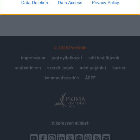
Data Deletion
Data Access
Privacy Policy
© 2026 Portfolio
impresszum
jogi nyilatkozat
süti beállítások
adatvédelem
szerzői jogok
médiaajánlat
karrier
kommentkezelés
ÁSZF
Itt keressen minket: