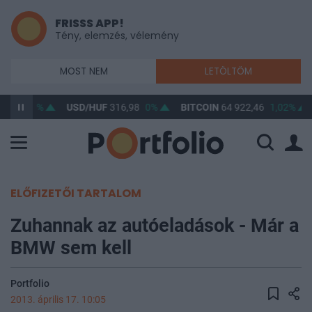
FRISSS APP!
Tény, elemzés, vélemény
MOST NEM
LETÖLTÖM
65,42
0%
USD/HUF
316,98
0%
BITCOIN
64 922,46
1,02%
ELŐFIZETŐI TARTALOM
Zuhannak az autóeladások - Már a
BMW sem kell
Portfolio
2013. április 17. 10:05