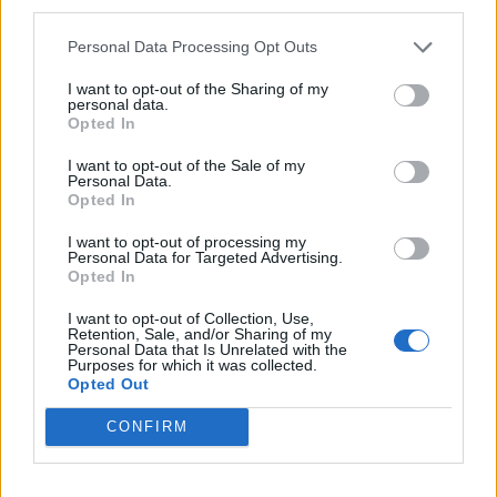
third parties.
mostani volt zsinórban a 18. olyan hónap, amikor csökkent
az újautók regisztrációjának a száma.A mostani adatok is
Personal Data Processing Opt Outs
azokat a várakozásokat támasztják...
I want to opt-out of the Sharing of my
personal data.
Opted In
KEDVES OLVASÓNK!
I want to opt-out of the Sale of my
A keresett cikk a portfolio.hu hírarchívumához
Personal Data.
Opted In
tartozik, melynek olvasása előfizetéses
regisztrációhoz kötött.
I want to opt-out of processing my
Personal Data for Targeted Advertising.
Az előfizetés a következőket tartalmazza:
Opted In
Portfolio.hu teljes cikkarchívum
I want to opt-out of Collection, Use,
Kötéslisták: BÉT elmúlt 2 év napon belüli
Retention, Sale, and/or Sharing of my
Personal Data that Is Unrelated with the
kötéslistái
Purposes for which it was collected.
Opted Out
Előfizetés
CONFIRM
MÁR ELŐFIZETŐNK VAGY?
BEJELENTKEZÉS