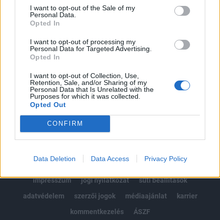
Portfolio.hu teljes cikkarchívum
I want to opt-out of the Sale of my
Personal Data.
Kötéslisták: BÉT elmúlt 2 év napon belüli
Opted In
kötéslistái
I want to opt-out of processing my
Personal Data for Targeted Advertising.
Előfizetés
Opted In
I want to opt-out of Collection, Use,
Retention, Sale, and/or Sharing of my
MÁR ELŐFIZETŐNK VAGY?
BEJELENTKEZÉS
Personal Data that Is Unrelated with the
Purposes for which it was collected.
Opted Out
CONFIRM
Data Deletion
Data Access
Privacy Policy
© 2026 Portfolio
impresszum
jogi nyilatkozat
süti beállítások
adatvédelem
szerzői jogok
médiaajánlat
karrier
kommentkezelés
ÁSZF