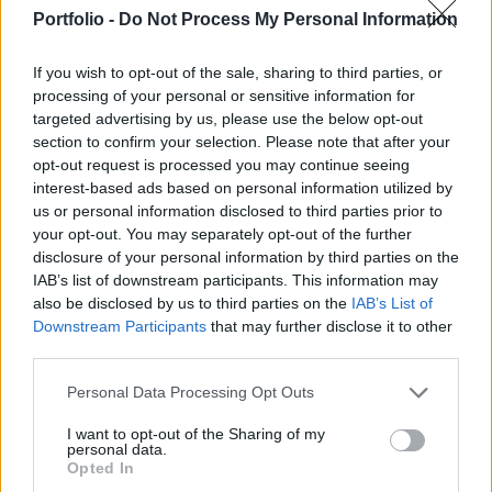
gyengélkedésében a dollár erősödése is szerepet
Portfolio -
Do Not Process My Personal Information
játszott, a dollárindex mintegy 1 százalékkal
emelkedett.
If you wish to opt-out of the sale, sharing to third parties, or
processing of your personal or sensitive information for
Alapvetően gyenge napja volt a nyersanyagoknak, melyben
targeted advertising by us, please use the below opt-out
az sem tudott változtatni, hogy a Fed az este publikált Bézs
section to confirm your selection. Please note that after your
könyve szerint mérsékelt növekedésre számít a
opt-out request is processed you may continue seeing
gazdaságban: az ingatlanpiac éledezése és az autóipar
interest-based ads based on personal information utilized by
us or personal information disclosed to third parties prior to
növekedése némiképp tudja ellensúlyozni a költségvetési
your opt-out. You may separately opt-out of the further
megszorításokat. A legutóbbi könyv a február-kora áprilisi
disclosure of your personal information by third parties on the
időszak adatait fedi le, és az ez előtti...
IAB’s list of downstream participants. This information may
also be disclosed by us to third parties on the
IAB’s List of
Downstream Participants
that may further disclose it to other
KEDVES OLVASÓNK!
third parties.
A keresett cikk a portfolio.hu hírarchívumához
Personal Data Processing Opt Outs
tartozik, melynek olvasása előfizetéses
regisztrációhoz kötött.
I want to opt-out of the Sharing of my
personal data.
Opted In
Az előfizetés a következőket tartalmazza: