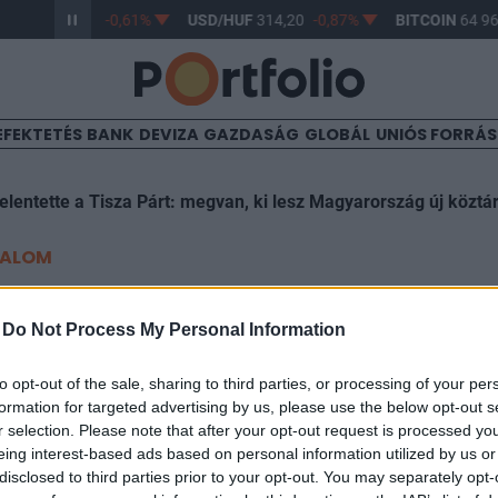
/HUF
363,17
-0,61%
USD/HUF
314,20
-0,87%
BITCOIN
64 969
EFEKTETÉS
BANK
DEVIZA
GAZDASÁG
GLOBÁL
UNIÓS FORRÁ
elentette a Tisza Párt: megvan, ki lesz Magyarország új köztá
TALOM
lási tárgyalásokat folytat a
-
Do Not Process My Personal Information
o
to opt-out of the sale, sharing to third parties, or processing of your per
formation for targeted advertising by us, please use the below opt-out s
r selection. Please note that after your opt-out request is processed y
eing interest-based ads based on personal information utilized by us or
disclosed to third parties prior to your opt-out. You may separately opt-