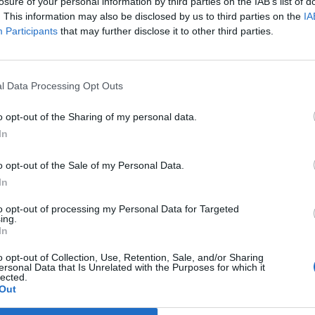
losure of your personal information by third parties on the IAB’s list of
rit lebegtetett meg a kínai számítógépgyártó, a Lenovo
. This information may also be disclosed by us to third parties on the
IA
t folytat egy esetleges akvizícióról. A hír nem sokkal
Participants
that may further disclose it to other third parties.
zellőztette, hogy tárgyal szerver üzletágának értékes
l a Lenovo A kínai számítógépgyártó, a Lenovo felvásárolhatja 
l Data Processing Opt Outs
g a Reuters. Az amerikai technológiai óriás meg is erősítette, h
ladásáról kínai szektortársával. A Lenovo is közölte, hogy egy akv
o opt-out of the Sharing of my personal data.
, hogy melyik céggel. Eladná...
In
o opt-out of the Sale of my Personal Data.
ASÓNK!
In
a portfolio.hu hírarchívumához tartozik, melynek olvasása előf
to opt-out of processing my Personal Data for Targeted
ötött.
ing.
In
övetkezőket tartalmazza:
 teljes cikkarchívum
o opt-out of Collection, Use, Retention, Sale, and/or Sharing
ersonal Data that Is Unrelated with the Purposes for which it
 BÉT elmúlt 2 év napon belüli
lected.
Out