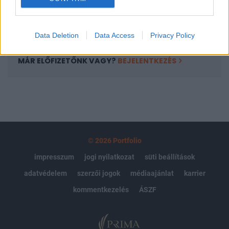
Előfizetés
Data Deletion
Data Access
Privacy Policy
MÁR ELŐFIZETŐNK VAGY?
BEJELENTKEZÉS
© 2026 Portfolio
impresszum
jogi nyilatkozat
süti beállítások
adatvédelem
szerzői jogok
médiaajánlat
karrier
kommentkezelés
ÁSZF