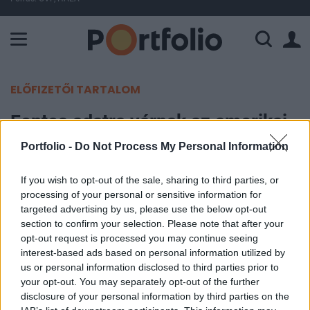
A Paksi Atomerőmű összteljesítménye 225 MW. A Duna vízállá
ELŐFIZETŐI TARTALOM
Fontos adatra várnak az amerikai
befektetők
Portfolio -
Do Not Process My Personal Information
Portfolio
If you wish to opt-out of the sale, sharing to third parties, or
processing of your personal or sensitive information for
2013. április 25. 22:10
targeted advertising by us, please use the below opt-out
section to confirm your selection. Please note that after your
Piacmozgató adatok és események híján a
opt-out request is processed you may continue seeing
vállalati hírekre fókuszáltak ma az amerikai
interest-based ads based on personal information utilized by
befektetők, amiből volt bőven, hiszen a
us or personal information disclosed to third parties prior to
your opt-out. You may separately opt-out of the further
negyedéves jelentési szezon kellős közepén
disclosure of your personal information by third parties on the
járunk. A kereskedést óvatos optimizmus