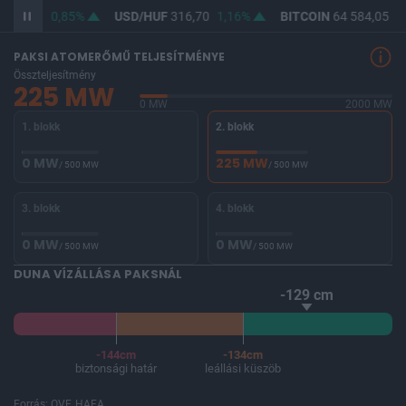
364,80
0,85%
USD/HUF
316,70
1,16%
BITCOIN
64 584,05
-0
PAKSI ATOMERŐMŰ TELJESÍTMÉNYE
Összteljesítmény
225 MW
0 MW
2000 MW
1. blokk
2. blokk
0 MW
225 MW
/ 500 MW
/ 500 MW
3. blokk
4. blokk
0 MW
0 MW
/ 500 MW
/ 500 MW
DUNA VÍZÁLLÁSA PAKSNÁL
-129 cm
-144cm
-134cm
biztonsági határ
leállási küszöb
Forrás: OVF, HAEA