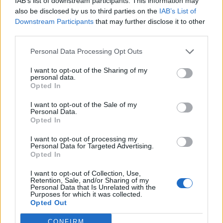
IAB’s list of downstream participants. This information may
jellemezte a holnapi amerikai GDP-adat előtt, a
also be disclosed by us to third parties on the
IAB’s List of
vezető indexek kis pluszokkal zárták a napot.
Downstream Participants
that may further disclose it to other
third parties.
2013. április 25. 22:10 Megosztás Az utolsó órában
Personal Data Processing Opt Outs
alábbhagyott a lendület A kereskedés utolsó órájában
alábbhagyott a lendület az amerikai tőzsdéken, de az
I want to opt-out of the Sharing of my
personal data.
irányadó indexek így is emelkedéssel zárták a kereskedést.
Opted In
A Dow 0,2%-kal, a Nasdaq...
I want to opt-out of the Sale of my
Personal Data.
Opted In
KEDVES OLVASÓNK!
I want to opt-out of processing my
A keresett cikk a portfolio.hu hírarchívumához
Personal Data for Targeted Advertising.
tartozik, melynek olvasása előfizetéses
Opted In
regisztrációhoz kötött.
I want to opt-out of Collection, Use,
Retention, Sale, and/or Sharing of my
Az előfizetés a következőket tartalmazza:
Personal Data that Is Unrelated with the
Purposes for which it was collected.
Portfolio.hu teljes cikkarchívum
Opted Out
Kötéslisták: BÉT elmúlt 2 év napon belüli
kötéslistái
CONFIRM