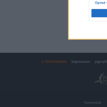
kötéslistái
Opted 
MÁR ELŐFIZETŐ
© 2026 Portfolio
impresszum
jogi nyi
Partnereink