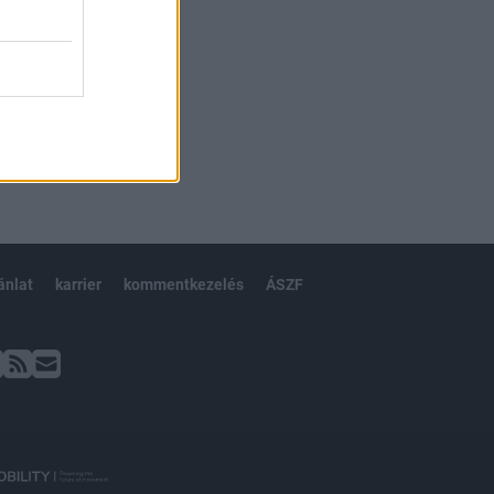
ánlat
karrier
kommentkezelés
ÁSZF