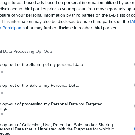
eing interest-based ads based on personal information utilized by us or
disclosed to third parties prior to your opt-out. You may separately opt-
lis 26-án a hitelezői egyezségi tárgyalás mellett közgyű
losure of your personal information by third parties on the IAB’s list of
sabb eredménye a hitelezők képviselőinek igazgatóság
. This information may also be disclosed by us to third parties on the
IA
Participants
that may further disclose it to other third parties.
 taggá történő megválasztása.
lésen? A pénteki nap meglehetősen eseménydús volt az E-Starná
gy egyezségi tárgyalást tartott a hitelezőkkel, egy közgyűlésre is
l Data Processing Opt Outs
gy a közgyűlés elfogadta azokat a javaslatokat, miszerint a hite
k be az E-Star igazgatóságába, felügyelő...
o opt-out of the Sharing of my personal data.
In
ASÓNK!
o opt-out of the Sale of my Personal Data.
In
a portfolio.hu hírarchívumához tartozik, melynek olvasása előf
ötött.
to opt-out of processing my Personal Data for Targeted
ing.
övetkezőket tartalmazza:
In
 teljes cikkarchívum
o opt-out of Collection, Use, Retention, Sale, and/or Sharing
 BÉT elmúlt 2 év napon belüli
ersonal Data that Is Unrelated with the Purposes for which it
lected.