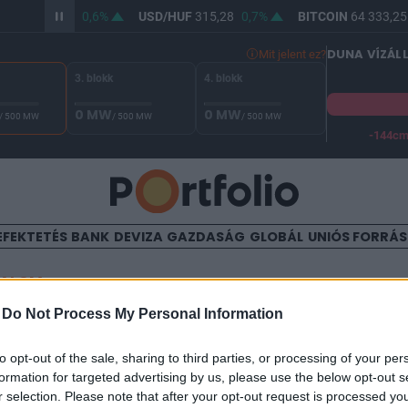
/HUF
363,90
0,6%
USD/HUF
315,28
0,7%
BITCOIN
64 333,25
DUNA VÍZÁL
Mit jelent ez?
3. blokk
4. blokk
0 MW
0 MW
/ 500 MW
/ 500 MW
/ 500 MW
-144c
A Duna vízállása Paksnál -130 cm. A biztonsági határ -144 cm,
EFEKTETÉS
BANK
DEVIZA
GAZDASÁG
GLOBÁL
UNIÓS FORRÁ
TALOM
-
Do Not Process My Personal Information
özgyűlés zajlott le az E-Star
to opt-out of the sale, sharing to third parties, or processing of your per
formation for targeted advertising by us, please use the below opt-out s
r selection. Please note that after your opt-out request is processed y