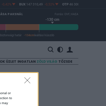
-0,42%
BUX
147 310,49
-0,52%
OTP
46 300
-0,96%
MOL
LÁSA PAKSNÁL
Forrás: OVF, HAEA
-130 cm
m
biztonsági határ
-134cm
leállási küszöb
 a leállási küszöb -134 cm.
SOK
ÜZLET
INGATLAN
ZÖLD VILÁG
TŐZSDE
nál
sonal or
ection to
ou may