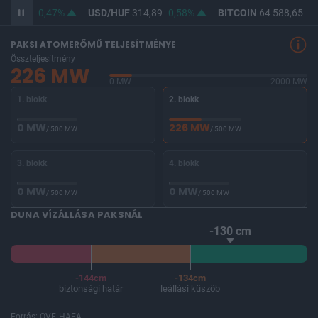
363,42
0,47%
USD/HUF
314,89
0,58%
BITCOIN
64 588,65
-0
PAKSI ATOMERŐMŰ TELJESÍTMÉNYE
Összteljesítmény
226 MW
0 MW
2000 MW
1. blokk
2. blokk
0 MW
226 MW
/ 500 MW
/ 500 MW
3. blokk
4. blokk
0 MW
0 MW
/ 500 MW
/ 500 MW
DUNA VÍZÁLLÁSA PAKSNÁL
-130 cm
-144cm
-134cm
biztonsági határ
leállási küszöb
Forrás: OVF, HAEA