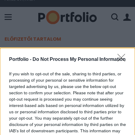
A Paksi Atomerőmű összteljesítménye 226 MW. A Duna vízállá
ELŐFIZETŐI TARTALOM
Szaporodnak a szuperpénz
Portfolio -
Do Not Process My Personal Information
"fogadóirodái"
If you wish to opt-out of the sale, sharing to third parties, or
Portfolio
processing of your personal or sensitive information for
2013. június 23. 13:14
targeted advertising by us, please use the below opt-out
section to confirm your selection. Please note that after your
opt-out request is processed you may continue seeing
Bináris opciókat kínáló brókercégek, mint a
interest-based ads based on personal information utilized by
SetOption és a TradeRush a Bitcoin árfolyamának
us or personal information disclosed to third parties prior to
változására köthető fogadásokat tesznek lehetővé
your opt-out. You may separately opt-out of the further
- írja a finextra.com.
disclosure of your personal information by third parties on the
IAB’s list of downstream participants. This information may