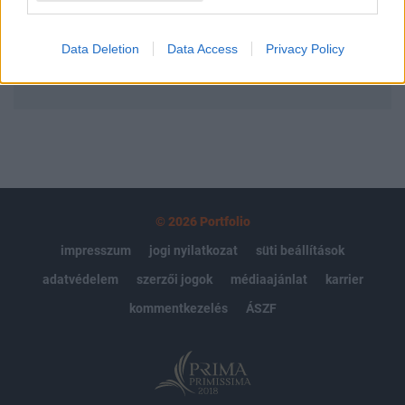
Előfizetés
Data Deletion
Data Access
Privacy Policy
MÁR ELŐFIZETŐNK VAGY?
BEJELENTKEZÉS
© 2026 Portfolio
impresszum
jogi nyilatkozat
süti beállítások
adatvédelem
szerzői jogok
médiaajánlat
karrier
kommentkezelés
ÁSZF