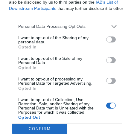
A bináris opciók az egzotikus opciók közé tartoznak, és
also be disclosed by us to third parties on the
IAB’s List of
Downstream Participants
that may further disclose it to other
akkor fizetnek az opció birtokosának egy általában előre
third parties.
meghatározott összeget, ha az alaptermék árfolyama érint,
vagy átlép egy meghatározott szintet. A termék újdonsága
Personal Data Processing Opt Outs
azonban nem ebben rejlik, hanem hogy már Bitcoinra is
I want to opt-out of the Sharing of my
köthető bináris opció. A rendkívül volatilis Bitcoin árfolyam
personal data.
néhány centes mélységből...
Opted In
I want to opt-out of the Sale of my
Personal Data.
KEDVES OLVASÓNK!
Opted In
A keresett cikk a portfolio.hu hírarchívumához
I want to opt-out of processing my
tartozik, melynek olvasása előfizetéses
Personal Data for Targeted Advertising.
Opted In
regisztrációhoz kötött.
I want to opt-out of Collection, Use,
Az előfizetés a következőket tartalmazza:
Retention, Sale, and/or Sharing of my
Personal Data that Is Unrelated with the
Portfolio.hu teljes cikkarchívum
Purposes for which it was collected.
Kötéslisták: BÉT elmúlt 2 év napon belüli
Opted Out
kötéslistái
CONFIRM