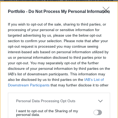
előző felméréshez képest. A budapesti társaságok
közül az alapkezelők körében a nagy kedvencek a
Portfolio -
Do Not Process My Personal Information
gyógyszercégek, míg a Magyar Telekommal
kapcsolatban egyre többen vélekednek
If you wish to opt-out of the sale, sharing to third parties, or
pesszimistán.
processing of your personal or sensitive information for
targeted advertising by us, please use the below opt-out
A felmérésben résztvevő alapkezelők: Buda-Cash,
section to confirm your selection. Please note that after your
Budapest, CIB, Concorde, Dialóg, Diófa, Equilor, ING, K&H,
opt-out request is processed you may continue seeing
MKB, OTP, Pioneer, Plotinus, Quaestor, Raiffeisen.
interest-based ads based on personal information utilized by
us or personal information disclosed to third parties prior to
Júniusban megtört a hazai részvénypiac májusi lendülete,
your opt-out. You may separately opt-out of the further
miután újra felszínre kerültek a kínai gazdasági
disclosure of your personal information by third parties on the
növekedéssel kapcsolatos aggodalmak, sőt a Fed június
IAB’s list of downstream participants. This information may
19-ei ülését követő sajtótájékoztatón Ben Bernanke...
also be disclosed by us to third parties on the
IAB’s List of
Downstream Participants
that may further disclose it to other
third parties.
KEDVES OLVASÓNK!
Personal Data Processing Opt Outs
A keresett cikk a portfolio.hu hírarchívumához
tartozik, melynek olvasása előfizetéses
I want to opt-out of the Sharing of my
personal data.
regisztrációhoz kötött.