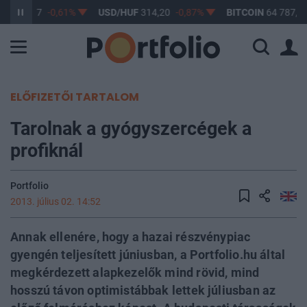
UF
363,17
-0,61%
USD/HUF
314,20
-0,87%
BITCOIN
64 787,86
ELŐFIZETŐI TARTALOM
Tarolnak a gyógyszercégek a
profiknál
Portfolio
2013. július 02. 14:52
Annak ellenére, hogy a hazai részvénypiac
gyengén teljesített júniusban, a Portfolio.hu által
megkérdezett alapkezelők mind rövid, mind
hosszú távon optimistábbak lettek júliusban az