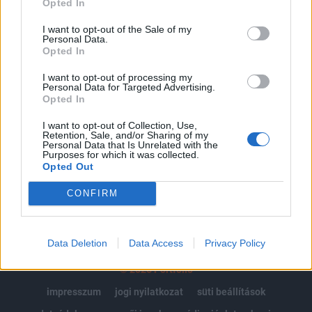
Opted In
Az előfizetés a következőket tartalmazza:
I want to opt-out of the Sale of my
Personal Data.
Portfolio.hu teljes cikkarchívum
Opted In
Kötéslisták: BÉT elmúlt 2 év napon belüli
kötéslistái
I want to opt-out of processing my
Personal Data for Targeted Advertising.
Opted In
Előfizetés
I want to opt-out of Collection, Use,
Retention, Sale, and/or Sharing of my
Personal Data that Is Unrelated with the
Purposes for which it was collected.
MÁR ELŐFIZETŐNK VAGY?
BEJELENTKEZÉS
Opted Out
CONFIRM
Data Deletion
Data Access
Privacy Policy
© 2026 Portfolio
impresszum
jogi nyilatkozat
süti beállítások