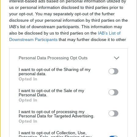
interest-based ads based on personal information utilized by
államfővé választották, továbbá ideiglenesen egy
us or personal information disclosed to third parties prior to
technokrata tanácsot és kormányt hoznak létre
your opt-out. You may separately opt-out of the further
Egyiptomban. A fenti folyamatok hatására az
disclosure of your personal information by third parties on the
ország tőzsdéje szárnyalni kezdett, míg a
IAB’s list of downstream participants. This information may
also be disclosed by us to third parties on the
IAB’s List of
kötvényhozamok a mélybe zuhantak, ráadásul a
Downstream Participants
that may further disclose it to other
fordulat hatására a Brent világpiaci ára is
third parties.
csökkenni kezdett.
Personal Data Processing Opt Outs
Megoldódni látszik a helyzet Napok óta összecsapások
I want to opt-out of the Sharing of my
zajlottak az egyiptomi fővárosban, a korábbi elnök,
personal data.
Mohamed Murszi hívei és az ellene tüntetők véres harcot
Opted In
folytatnak Kairó utcáin. Murszi a tüntetők és a katonaság
I want to opt-out of the Sale of my
felszólítása ellenére sem volt hajlandó lemondani az egy
Personal Data.
Opted In
éve megszerzett elnöki pozíciójáról. A helyzetet
súlyosbította, hogy a hadsereg ultimátumot...
I want to opt-out of processing my
Personal Data for Targeted Advertising.
Opted In
KEDVES OLVASÓNK!
I want to opt-out of Collection, Use,
Retention, Sale, and/or Sharing of my