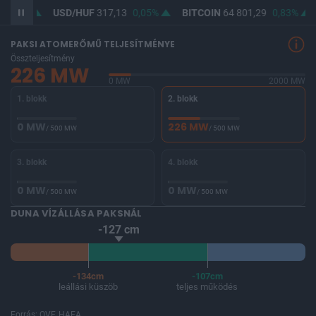
0,07%
USD/HUF
317,13
0,05%
BITCOIN
64 801,29
0,83%
PAKSI ATOMERŐMŰ TELJESÍTMÉNYE
Összteljesítmény
226 MW
0 MW
2000 MW
1. blokk
2. blokk
0 MW
226 MW
/ 500 MW
/ 500 MW
3. blokk
4. blokk
0 MW
0 MW
/ 500 MW
/ 500 MW
DUNA VÍZÁLLÁSA PAKSNÁL
-127 cm
-134cm
-107cm
leállási küszöb
teljes működés
Forrás: OVF, HAEA