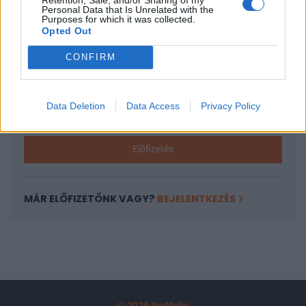
A keresett cikk a portfolio.hu hírarchívumához
Personal Data that Is Unrelated with the
Purposes for which it was collected.
tartozik, melynek olvasása előfizetéses
Opted Out
regisztrációhoz kötött.
CONFIRM
Az előfizetés a következőket tartalmazza:
Portfolio.hu teljes cikkarchívum
Kötéslisták: BÉT elmúlt 2 év napon belüli
Data Deletion
Data Access
Privacy Policy
kötéslistái
Előfizetés
MÁR ELŐFIZETŐNK VAGY?
BEJELENTKEZÉS
© 2026 Portfolio