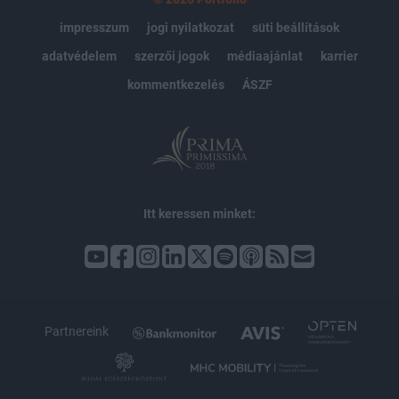
impresszum
jogi nyilatkozat
süti beállítások
adatvédelem
szerzői jogok
médiaajánlat
karrier
kommentkezelés
ÁSZF
Itt keressen minket:
Partnereink