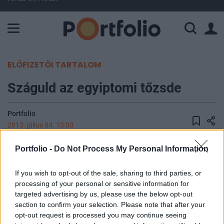
A Paksi Atomerőmű összteljesítménye 226 MW. A Duna vízállá
ELŐFIZETŐI TARTALOM
Száguld az egyiptomi tőzsde
Portfolio
2013. július 04. 13:00
Portfolio -
Do Not Process My Personal Information
Az elmúlt napok heves tüntetéseit és
összecsapásait követően megoldódni látszik az
If you wish to opt-out of the sale, sharing to third parties, or
egyiptomi belpolitikai helyzet. A hadsereg
processing of your personal or sensitive information for
eltávolította a hatalomból Mohamed Murszit, és
targeted advertising by us, please use the below opt-out
ezzel párhuzamosan az ország
section to confirm your selection. Please note that after your
opt-out request is processed you may continue seeing
alkotmánybíróságának elnökét átmeneti