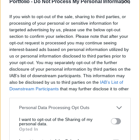
finextra.com. Ezzel több 10 millió dollárral
Portfolio -
Do Not Process My Personal Information
rövidített meg az alapjába fektető személyeket.
If you wish to opt-out of the sale, sharing to third parties, or
Trendon Shavers 2011-ben megalapította a Bitcoin
processing of your personal or sensitive information for
Savings and Trust névre keresztelt alapot, amely a
targeted advertising by us, please use the below opt-out
section to confirm your selection. Please note that after your
befektetőknek heti (!) 7 százalékos hozamot ígért a Bitcoin
opt-out request is processed you may continue seeing
piaci arbitrázs tevékenységéből. Az arbitrázs alatt az alap
interest-based ads based on personal information utilized by
kezelői azt értették, hogy olyan magánembereknek adnak
us or personal information disclosed to third parties prior to
el Bitcoint, akik titokban szeretnének hozzájutni a virtuális
your opt-out. You may separately opt-out of the further
pénzhez. Mi is az a Bitcoin? A Bitcoin (BTC)...
disclosure of your personal information by third parties on the
IAB’s list of downstream participants. This information may
also be disclosed by us to third parties on the
IAB’s List of
KEDVES OLVASÓNK!
Downstream Participants
that may further disclose it to other
third parties.
A keresett cikk a portfolio.hu hírarchívumához
tartozik, melynek olvasása előfizetéses
Personal Data Processing Opt Outs
regisztrációhoz kötött.
I want to opt-out of the Sharing of my
personal data.
Az előfizetés a következőket tartalmazza:
Opted In
Portfolio.hu teljes cikkarchívum