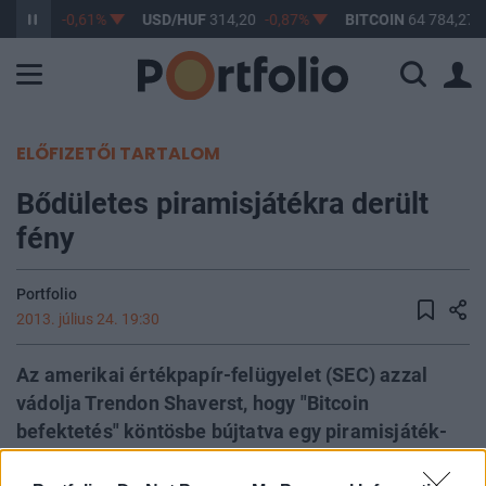
363,17
-0,61%
USD/HUF
314,20
-0,87%
BITCOIN
64 784,27
ELŐFIZETŐI TARTALOM
Bődületes piramisjátékra derült
fény
Portfolio
2013. július 24. 19:30
Az amerikai értékpapír-felügyelet (SEC) azzal
vádolja Trendon Shaverst, hogy "Bitcoin
befektetés" köntösbe bújtatva egy piramisjáték-
szerű üzleti modellt alakított ki - írja a