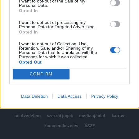
I want to opt-out of the Sale of my
Kötéslisták: BÉT elmúlt 2 év napon belüli
Personal Data.
kötéslistái
Opted In
I want to opt-out of processing my
Előfizetés
Personal Data for Targeted Advertising.
Opted In
I want to opt-out of Collection, Use,
MÁR ELŐFIZETŐNK VAGY?
BEJELENTKEZÉS
Retention, Sale, and/or Sharing of my
Personal Data that Is Unrelated with the
Purposes for which it was collected.
Opted Out
CONFIRM
© 2026 Portfolio
Data Deletion
Data Access
Privacy Policy
impresszum
jogi nyilatkozat
süti beállítások
adatvédelem
szerzői jogok
médiaajánlat
karrier
kommentkezelés
ÁSZF