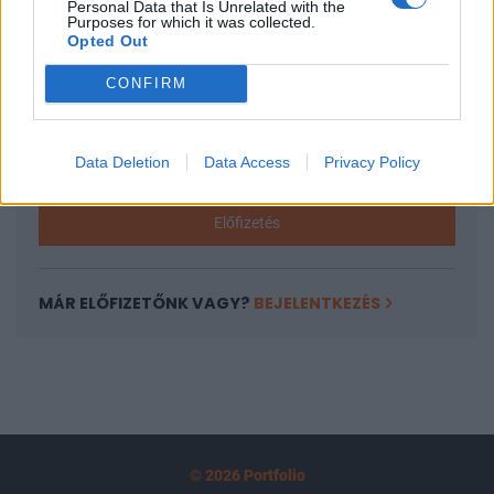
Personal Data that Is Unrelated with the
tartozik, melynek olvasása előfizetéses
Purposes for which it was collected.
Opted Out
regisztrációhoz kötött.
Az előfizetés a következőket tartalmazza:
CONFIRM
Portfolio.hu teljes cikkarchívum
Kötéslisták: BÉT elmúlt 2 év napon belüli
Data Deletion
Data Access
Privacy Policy
kötéslistái
Előfizetés
MÁR ELŐFIZETŐNK VAGY?
BEJELENTKEZÉS
© 2026 Portfolio