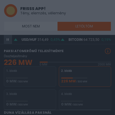
FRISSS APP!
Tény, elemzés, vélemény
MOST NEM
LETÖLTÖM
3
0,36%
USD/HUF
314,49
0,45%
BITCOIN
64 723,50
0,19%
PAKSI ATOMERŐMŰ TELJESÍTMÉNYE
Összteljesítmény
226 MW
0 MW
2000 MW
1. blokk
2. blokk
0 MW
226 MW
/ 500 MW
/ 500 MW
3. blokk
4. blokk
0 MW
0 MW
/ 500 MW
/ 500 MW
DUNA VÍZÁLLÁSA PAKSNÁL