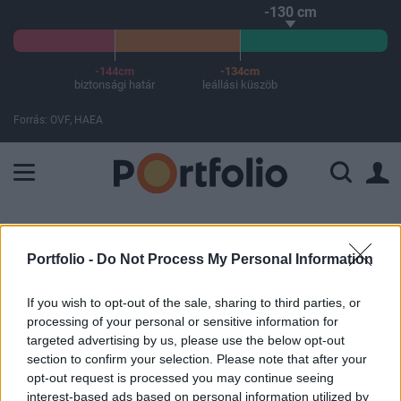
-130 cm
-144cm
-134cm
biztonsági határ
leállási küszöb
Forrás: OVF, HAEA
A Paksi Atomerőmű összteljesítménye 226 MW. A Duna vízállá
ELŐFIZETŐI TARTALOM
Portfolio -
Do Not Process My Personal Information
Nincs megállás - Tovább zuhan a
Bitcoin
If you wish to opt-out of the sale, sharing to third parties, or
processing of your personal or sensitive information for
targeted advertising by us, please use the below opt-out
Portfolio
section to confirm your selection. Please note that after your
2013. szeptember 08. 17:23
opt-out request is processed you may continue seeing
interest-based ads based on personal information utilized by