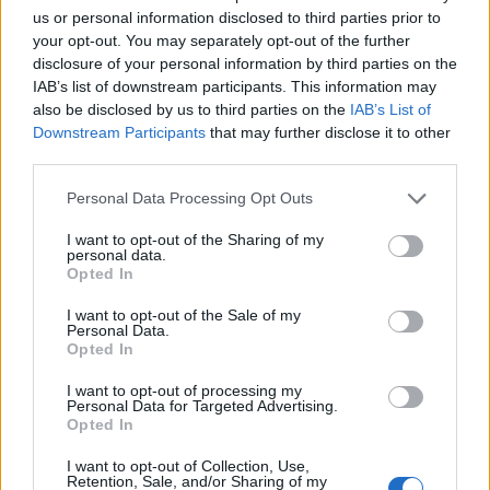
us or personal information disclosed to third parties prior to
Az elmúlt néhány hétben a szabályozók és a
your opt-out. You may separately opt-out of the further
Bitcoint használó vállalkozások között megindult
disclosure of your personal information by third parties on the
a párbeszéd, a virtuális szuperpénz viszont lejtőre
IAB’s list of downstream participants. This information may
került. 5 nap alatt 150 dollárról 126 dollárra esett
also be disclosed by us to third parties on the
IAB’s List of
Downstream Participants
that may further disclose it to other
a BTC árfolyama. Kippukkant a lufi?
third parties.
A Bitcoinról, mint az egyik legújabb fizetési technológiáról
Personal Data Processing Opt Outs
és elszámolási egységről is szó lesz a Portfolio.hu
hamarosan megrendezésre kerülő Pénzügyi IT
I want to opt-out of the Sharing of my
personal data.
konferenciáján. Blummer Tamás Bitcoin szakértő
Opted In
panelbeszélgetőként vesz részt a konferencián.
I want to opt-out of the Sale of my
Regisztráljon Ön is! Blummer Tamás, a Bitcoin Foundation
Personal Data.
magyarországi tagja, a Portfolio.hu-nak adott interjúban
Opted In
kifejtette...
I want to opt-out of processing my
Personal Data for Targeted Advertising.
Opted In
KEDVES OLVASÓNK!
I want to opt-out of Collection, Use,
A keresett cikk a portfolio.hu hírarchívumához
Retention, Sale, and/or Sharing of my