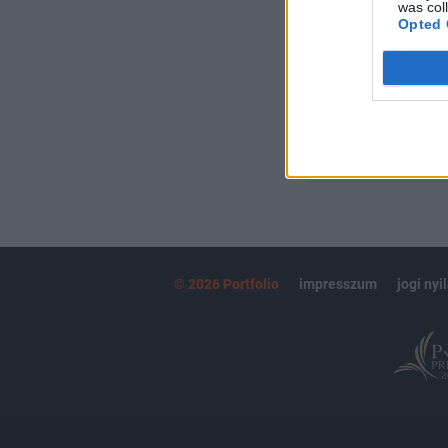
Kötéslisták:
was col
Opted 
kötéslistái
MÁR ELŐFIZETŐ
© 2026 Portfolio
impresszum
jogi nyi