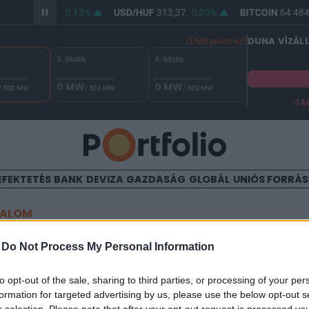
/HUF
362,18
0,13%
USD/HUF
313,37
0,09%
BITCOIN
64 484,
DUNA VÍZÁL
Mit jelent ez?
3. blokk
4. blokk
0 MW
0 MW
/ 500 MW
/ 500 MW
/ 500 MW
-14
 Duna vízállása Paksnál -131 cm. A biztonsági határ -144 cm,
EFEKTETÉS
BANK
DEVIZA
GAZDASÁG
GLOBÁL
UNIÓS FORRÁ
TALOM
busz? Megszólalt a Rába
-
Do Not Process My Personal Information
to opt-out of the sale, sharing to third parties, or processing of your per
formation for targeted advertising by us, please use the below opt-out s
38