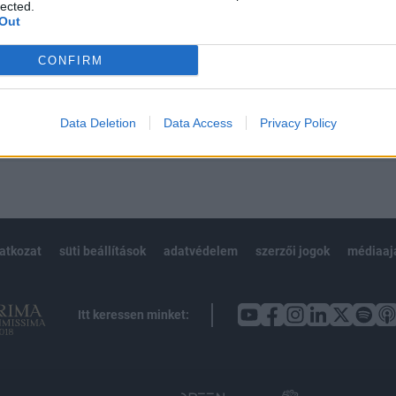
 BÉT elmúlt 2 év napon belüli
lected.
Out
CONFIRM
Előfizetés
Data Deletion
Data Access
Privacy Policy
NK VAGY?
BEJELENTKEZÉS
latkozat
süti beállítások
adatvédelem
szerzői jogok
médiaaj
Itt keressen minket: