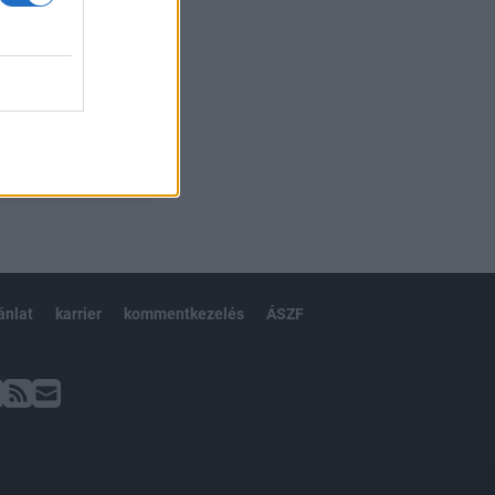
ánlat
karrier
kommentkezelés
ÁSZF