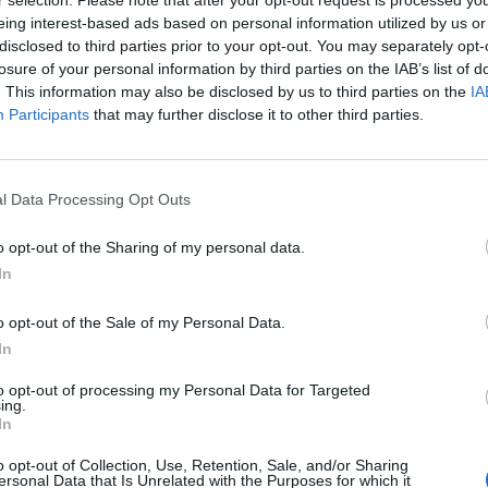
r selection. Please note that after your opt-out request is processed y
eing interest-based ads based on personal information utilized by us or
disclosed to third parties prior to your opt-out. You may separately opt-
fellángolt a vita, vajon mennyire magyar a Rába és a V
losure of your personal information by third parties on the IAB’s list of
 jövő év elején leszállításra kerülő 66 busz. A Portfo
. This information may also be disclosed by us to third parties on the
IA
a képviselője elmondta, hogy a buszok már most is ta
Participants
that may further disclose it to other third parties.
et, ennek aránya pedig tovább emelkedik a következő
Rába Jármű Kft. 61 darab csuklós autóbusz szállításáról írt a
l Data Processing Opt Outs
 múlt héten pedig újabb 5 csuklós busz szállítási jogát nyerte e
 Az Omnibusz blog a megrendelésekkel kapcsolatban azt írja, ho
o opt-out of the Sharing of my personal data.
Rába-Volvo buszban, és csupán a matricák lesznek...
In
o opt-out of the Sale of my Personal Data.
ASÓNK!
In
a portfolio.hu hírarchívumához tartozik, melynek olvasása előf
to opt-out of processing my Personal Data for Targeted
ötött.
ing.
In
övetkezőket tartalmazza:
 teljes cikkarchívum
o opt-out of Collection, Use, Retention, Sale, and/or Sharing
ersonal Data that Is Unrelated with the Purposes for which it