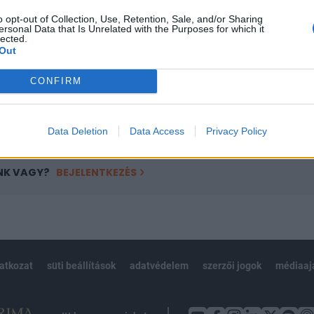
ötött.
o opt-out of Collection, Use, Retention, Sale, and/or Sharing
ersonal Data that Is Unrelated with the Purposes for which it
övetkezőket tartalmazza:
lected.
Out
 teljes cikkarchívum
 BÉT elmúlt 2 év napon belüli
CONFIRM
Előfizetés
Data Deletion
Data Access
Privacy Policy
NK VAGY?
BEJELENTKEZÉS
latkozat
süti beállítások
adatvédelem
szerzői jogok
médiaaj