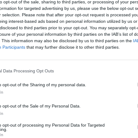
to opt-out of the sale, sharing to third parties, or processing of your per
formation for targeted advertising by us, please use the below opt-out s
3:00
r selection. Please note that after your opt-out request is processed y
eing interest-based ads based on personal information utilized by us or
Goldman Sachs stratégája érdekes hírlevelet küldött a 
disclosed to third parties prior to your opt-out. You may separately opt-
losure of your personal information by third parties on the IAB’s list of
olgatta, hogy az amerikai nagyvállalatok mire fordítjá
. This information may also be disclosed by us to third parties on the
IA
yt, amelyet eredményes működésüknek köszönhetően 
Participants
that may further disclose it to other third parties.
iser vizsgálatának eredménye alapján elmondható, hog
úak a befektetőikkel lévén, hogy készpénzállományuk
ozzájuk - írja a Business Insider.
l Data Processing Opt Outs
 van, amely nyereséges működésének köszönhetően hatalmas 
o opt-out of the Sharing of my personal data.
t követően igyekszik a legjobb módját megtalálni annak, hogy a 
In
sa. A felhasználásnak öt általános módja van: (1) sajátrészvén
készpénzes akvizíciók végrehajtása (4) kutatás...
o opt-out of the Sale of my Personal Data.
In
ASÓNK!
to opt-out of processing my Personal Data for Targeted
ing.
a portfolio.hu hírarchívumához tartozik, melynek olvasása előf
In