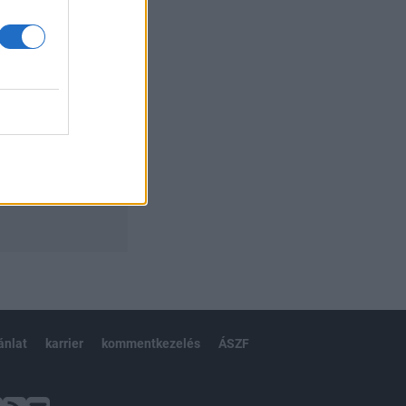
ánlat
karrier
kommentkezelés
ÁSZF