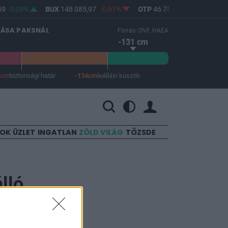
9
0,09%
BUX
148 085,97
-0,67%
OTP
46 750
-1,06%
MOL
LÁSA PAKSNÁL
Forrás: OVF, HAEA
-131 cm
4cm
biztonsági határ
-134cm
leállási küszöb
 a leállási küszöb -134 cm.
SOK
ÜZLET
INGATLAN
ZÖLD VILÁG
TŐZSDE
lló