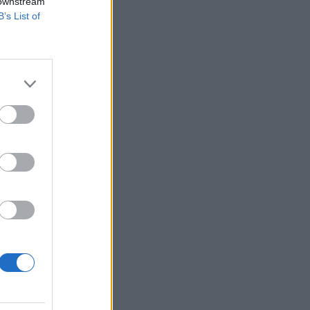
 downstream
B’s List of
érnöki Kamara a
iről csütörtökön
i Unió támogatta, a
izetéses