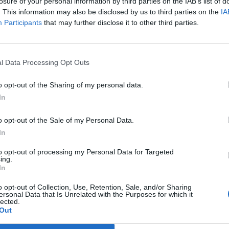
TI.
losure of your personal information by third parties on the IAB’s list of
. This information may also be disclosed by us to third parties on the
IA
ezés alkalmából a város önkormányzata és a Békés Megyei M
Participants
that may further disclose it to other third parties.
eiről, a mérnöki innovációról és a rendszer szakmai érdekessége
rendezett Békéscsabán. A projektet 84,4 százalékban az Európa
nanszírozásával valósult meg, a költségek...
l Data Processing Opt Outs
o opt-out of the Sharing of my personal data.
ASÓNK!
In
a portfolio.hu hírarchívumához tartozik, melynek olvasása előf
o opt-out of the Sale of my Personal Data.
ötött.
In
övetkezőket tartalmazza:
to opt-out of processing my Personal Data for Targeted
 teljes cikkarchívum
ing.
 BÉT elmúlt 2 év napon belüli
In
o opt-out of Collection, Use, Retention, Sale, and/or Sharing
ersonal Data that Is Unrelated with the Purposes for which it
lected.
Előfizetés
Out