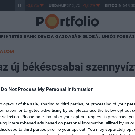
/HUF
362,97
-0,67%
USD/HUF
313,75
-1,02%
BITCOIN
64 930,
EFEKTETÉS
BANK
DEVIZA
GAZDASÁG
GLOBÁL
UNIÓS FORRÁ
TALOM
 az új békéscsabai szennyvízt
eme
-
Do Not Process My Personal Information
8:56
to opt-out of the sale, sharing to third parties, or processing of your per
formation for targeted advertising by us, please use the below opt-out s
r selection. Please note that after your opt-out request is processed y
aüzemet a békéscsabai új, korszerű szennyvíztisztító
eing interest-based ads based on personal information utilized by us or
a került, megvalósításához a város 84,4 százalék uniós
disclosed to third parties prior to your opt-out. You may separately opt-