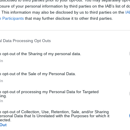
ően végül a Nasdaq is emelkedni tudott. A Cisco rés
losure of your personal information by third parties on the IAB’s list of
zalékos mínuszban is járt, miután a vállalat a vártnál
. This information may also be disclosed by us to third parties on the
IA
éves számokat közölt.
Participants
that may further disclose it to other third parties.
22:07 Megosztás Rekordszinten zárt a Dow Janet Yellen szavai
ék a Dow-t (+0,4%, 15 876 pont), de emelkedett az S&P és a Nasdaq
l Data Processing Opt Outs
 (a záró értékek 1790, illetve...
o opt-out of the Sharing of my personal data.
In
ASÓNK!
a portfolio.hu hírarchívumához tartozik, melynek olvasása előf
o opt-out of the Sale of my Personal Data.
In
ötött.
övetkezőket tartalmazza:
to opt-out of processing my Personal Data for Targeted
ing.
 teljes cikkarchívum
In
 BÉT elmúlt 2 év napon belüli
o opt-out of Collection, Use, Retention, Sale, and/or Sharing
ersonal Data that Is Unrelated with the Purposes for which it
lected.
Out
Előfizetés