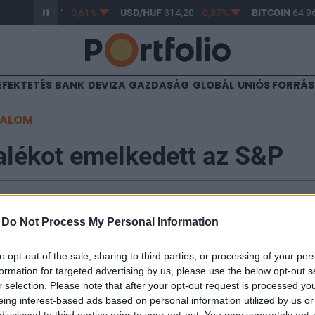
R/HUF
363,17
-0,61%
USD/HUF
314,20
-0,87%
BITCOIN
64 96
EFEKTETÉS
BANK
DEVIZA
GAZDASÁG
GLOBÁL
UNIÓS FORRÁ
TALOM
alékot emelkedett az S&P
2:07
-
Do Not Process My Personal Information
átusi meghallgatását követően felfelé vették az irányt
to opt-out of the sale, sharing to third parties, or processing of your per
ndexek, a leendő Fed-elnök szavai szerint ugyanis eg
formation for targeted advertising by us, please use the below opt-out s
a jegybank eszközvásárlásai, amíg a növekedést nem s
r selection. Please note that after your opt-out request is processed y
eing interest-based ads based on personal information utilized by us or
&P 500 bő fél százalékos pluszban zárta a napot és a k
disclosed to third parties prior to your opt-out. You may separately opt-