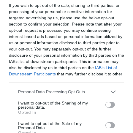
Ezek alapján azt is mondhatnánk, hogy az ETF-ek
If you wish to opt-out of the sale, sharing to third parties, or
processing of your personal or sensitive information for
végrehajtották a szükséges átalakításokat, hiszen
targeted advertising by us, please use the below opt-out
számításaink szerint nagyságrendileg hasonló
section to confirm your selection. Please note that after your
mértékben vártak vételre/eladásra részvények a
opt-out request is processed you may continue seeing
döntés időpontjában. A múltbeli példák azonban
interest-based ads based on personal information utilized by
us or personal information disclosed to third parties prior to
azt mutatják, hogy a nagy nap még hátravan, a
your opt-out. You may separately opt-out of the further
tényleges átsúlyozásra ugyanis november 26-án
disclosure of your personal information by third parties on the
kerül sor, az említett passzív alapok pedig nagy
IAB’s list of downstream participants. This information may
valószínűséggel ekkor lépnek csak piacra (a záró
also be disclosed by us to third parties on the
IAB’s List of
szakaszban), hogy a választott benchmarktól való
Downstream Participants
that may further disclose it to other
third parties.
eltérésük minimális legyen. A tavaly novemberi
felülvizsgálat tapasztalatai szerint ugyanakkor
Personal Data Processing Opt Outs
érdemi árfolyam elmozdulásra nem kell
I want to opt-out of the Sharing of my
számítanunk, ami azt jelzi, hogy várhatóan komoly
personal data.
Opted In
szereplők fognak megmozdulni mind az eladói,
mind a vevői oldalon.
I want to opt-out of the Sale of my
Personal Data.
Opted In