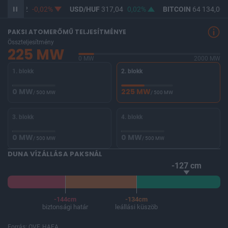
F
365,32
-0,02%
USD/HUF
317,04
0,02%
BITCOIN
64 134,00
PAKSI ATOMERŐMŰ TELJESÍTMÉNYE
Összteljesítmény
225 MW
0 MW
2000 MW
1. blokk
2. blokk
0 MW
225 MW
/ 500 MW
/ 500 MW
3. blokk
4. blokk
0 MW
0 MW
/ 500 MW
/ 500 MW
DUNA VÍZÁLLÁSA PAKSNÁL
-127 cm
-144cm
-134cm
biztonsági határ
leállási küszöb
Forrás: OVF, HAEA