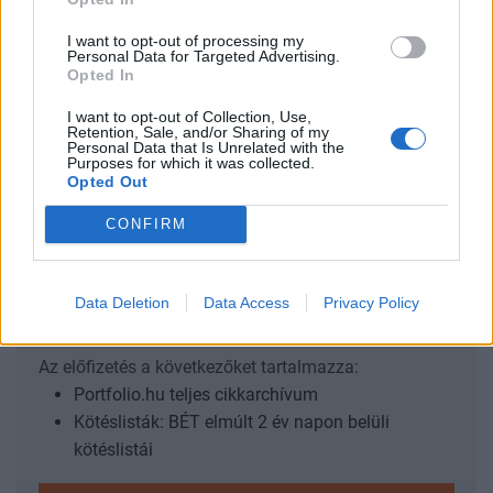
A nagy nap még hátravan Az MSCI legutóbbi index-
felülvizsgálatának eredményeként a hazai papírok közül a
I want to opt-out of processing my
Magyar Telekom kikerült az MSCI Magyarország standard
Personal Data for Targeted Advertising.
Opted In
indexből, míg a Richter tavaly november után ismét
felvételt nyert. Mindez az említett részvényeknél az elmúlt
I want to opt-out of Collection, Use,
Retention, Sale, and/or Sharing of my
napokban jelentős árfolyam elmozdulásokat okozott, és a
Personal Data that Is Unrelated with the
forgalom is szemmel láthatóan megnövekedett:...
Purposes for which it was collected.
Opted Out
CONFIRM
KEDVES OLVASÓNK!
A keresett cikk a portfolio.hu hírarchívumához
tartozik, melynek olvasása előfizetéses
Data Deletion
Data Access
Privacy Policy
regisztrációhoz kötött.
Az előfizetés a következőket tartalmazza:
Portfolio.hu teljes cikkarchívum
Kötéslisták: BÉT elmúlt 2 év napon belüli
kötéslistái