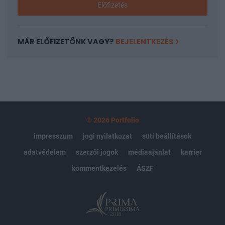
Előfizetés
MÁR ELŐFIZETŐNK VAGY?
BEJELENTKEZÉS
© 2026 Portfolio
impresszum
jogi nyilatkozat
süti beállítások
adatvédelem
szerzői jogok
médiaajánlat
karrier
kommentkezelés
ÁSZF