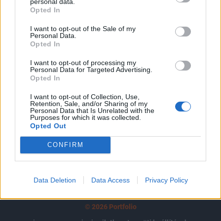
tartozik, melynek olvasása előfizetéses
personal data.
Opted In
regisztrációhoz kötött.
I want to opt-out of the Sale of my
Az előfizetés a következőket tartalmazza:
Personal Data.
Opted In
Portfolio.hu teljes cikkarchívum
Kötéslisták: BÉT elmúlt 2 év napon belüli
I want to opt-out of processing my
kötéslistái
Personal Data for Targeted Advertising.
Opted In
Előfizetés
I want to opt-out of Collection, Use,
Retention, Sale, and/or Sharing of my
Personal Data that Is Unrelated with the
Purposes for which it was collected.
Opted Out
MÁR ELŐFIZETŐNK VAGY?
BEJELENTKEZÉS
CONFIRM
Data Deletion
Data Access
Privacy Policy
© 2026 Portfolio