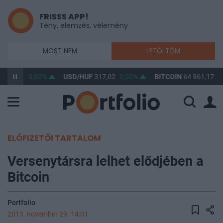
FRISSS APP!
Tény, elemzés, vélemény
MOST NEM
LETÖLTÖM
365,48
0,02%
USD/HUF
317,02
0,02%
BITCOIN
64 961,17
1
ELŐFIZETŐI TARTALOM
Versenytársra lelhet elődjében a
Bitcoin
Portfolio
2013. november 29. 14:01