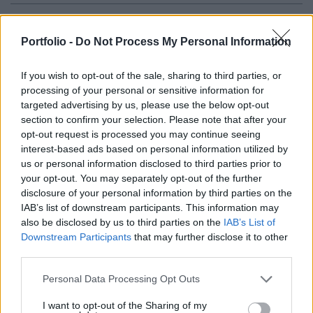
Egy korábban betiltott virtuális pénz, az
aranyfedezetű E-gold felélesztésén dolgozik
Portfolio -
Do Not Process My Personal Information
Douglas Jackson, az elektronikus aranypénz
If you wish to opt-out of the sale, sharing to third parties, or
alapítója - írja a Financial Times. a Bitcoin ezzel
processing of your personal or sensitive information for
egy új versenytársat kaphat.
targeted advertising by us, please use the below opt-out
section to confirm your selection. Please note that after your
A Bitcoin egyik elődjének tekinthető E-gold virtuális
opt-out request is processed you may continue seeing
fizetőeszköz megújításáról tárgyal a pénz alapítója,
interest-based ads based on personal information utilized by
Douglas Jackson. Az egyébként onkológus végzettségű
us or personal information disclosed to third parties prior to
szakember hozta létre az E-gold névre keresztelt virtuális
your opt-out. You may separately opt-out of the further
disclosure of your personal information by third parties on the
fizetőeszközt még az internet hőskorában, 1996-ban. A
IAB’s list of downstream participants. This information may
koncepció lényege az volt, hogy egy olyan virtuális
also be disclosed by us to third parties on the
IAB’s List of
fizetőeszközt hoztak létre, amely online fizetésekre...
Downstream Participants
that may further disclose it to other
third parties.
KEDVES OLVASÓNK!
Personal Data Processing Opt Outs
A keresett cikk a portfolio.hu hírarchívumához
I want to opt-out of the Sharing of my