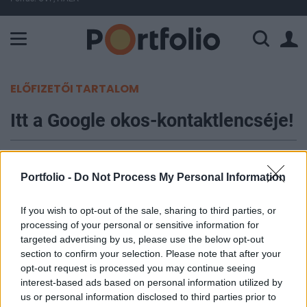
A Paksi Atomerőmű összteljesítménye 225 MW. A Duna vízállá
ELŐFIZETŐI TARTALOM
Itt a Google okos-kontaktlencséje!
Portfolio
2014. január 17. 08:49
Portfolio -
Do Not Process My Personal Information
Az "internet of things" korszaka már nem csak a
If you wish to opt-out of the sale, sharing to third parties, or
távoli jövő, a jelek azt mutatják, hogy az internet
processing of your personal or sensitive information for
targeted advertising by us, please use the below opt-out
lassan minden eszközbe beköltözik, az életünk
section to confirm your selection. Please note that after your
minden területén. Szinte naponta érkeznek a hírek
opt-out request is processed you may continue seeing
újabb "okoseszközökről", lassan már unalmasak
interest-based ads based on personal information utilized by
az elképesztőbbnél elképesztőbb ötletek. Most a
us or personal information disclosed to third parties prior to