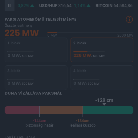
364,69
0,82%
USD/HUF
316,64
1,14%
BITCOIN
64 584,86
-
PAKSI ATOMERŐMŰ TELJESÍTMÉNYE
Összteljesítmény
225 MW
0 MW
2000 MW
1. blokk
2. blokk
0 MW
225 MW
/ 500 MW
/ 500 MW
3. blokk
4. blokk
0 MW
0 MW
/ 500 MW
/ 500 MW
DUNA VÍZÁLLÁSA PAKSNÁL
-129 cm
-144cm
-134cm
biztonsági határ
leállási küszöb
Forrás: OVF, HAEA