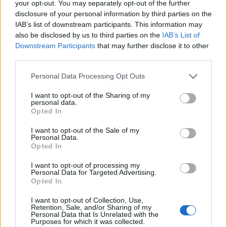
your opt-out. You may separately opt-out of the further
Google az egészségügyi vonal felé nyit. A cég a
disclosure of your personal information by third parties on the
blogján arról adott hírt, hogy "okos-
IAB’s list of downstream participants. This information may
kontaktlencséket" tesztel, amely a
also be disclosed by us to third parties on the
IAB’s List of
cukorbetegeknek segíthet.
Downstream Participants
that may further disclose it to other
third parties.
Ilyen lesz az okos-kontaktlencse "Okos-kontaktlencséket"
Personal Data Processing Opt Outs
tesztel a Google - közölte a társaság a hivatalos blogján. A
kontaktlencsék prototípusai miniatűr vércukorszint-mérő
I want to opt-out of the Sharing of my
personal data.
szenzorokat és mobilchipet tartalmaznak. A Google
Opted In
összedolgozik az amerikai élelmiszeripari és
gyógyszeripari felügyelettel (FDA), hogy ezekből a
I want to opt-out of the Sale of my
Personal Data.
prototípusokból piacra dobható termékeket gyártsanak...
Opted In
I want to opt-out of processing my
KEDVES OLVASÓNK!
Personal Data for Targeted Advertising.
Opted In
A keresett cikk a portfolio.hu hírarchívumához
I want to opt-out of Collection, Use,
tartozik, melynek olvasása előfizetéses
Retention, Sale, and/or Sharing of my
Personal Data that Is Unrelated with the
regisztrációhoz kötött.
Purposes for which it was collected.