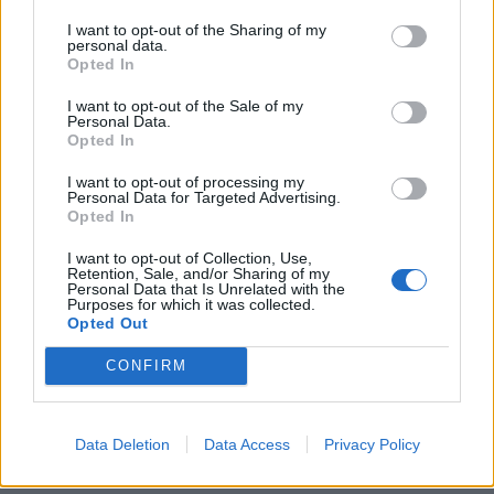
KEDVES OLVASÓNK!
I want to opt-out of the Sharing of my
personal data.
A keresett cikk a portfolio.hu hírarchívumához
Opted In
tartozik, melynek olvasása előfizetéses
I want to opt-out of the Sale of my
regisztrációhoz kötött.
Personal Data.
Opted In
Az előfizetés a következőket tartalmazza:
I want to opt-out of processing my
Portfolio.hu teljes cikkarchívum
Personal Data for Targeted Advertising.
Kötéslisták: BÉT elmúlt 2 év napon belüli
Opted In
kötéslistái
I want to opt-out of Collection, Use,
Retention, Sale, and/or Sharing of my
Personal Data that Is Unrelated with the
Előfizetés
Purposes for which it was collected.
Opted Out
CONFIRM
MÁR ELŐFIZETŐNK VAGY?
BEJELENTKEZÉS
Data Deletion
Data Access
Privacy Policy