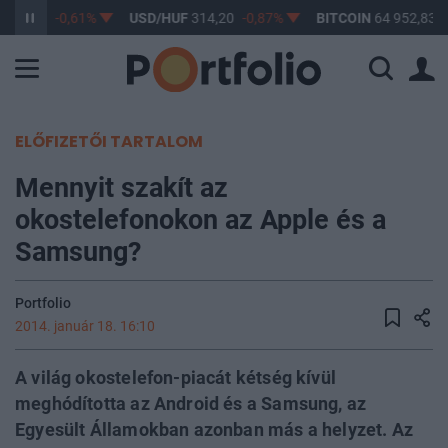
363,17
-0,61%
USD/HUF
314,20
-0,87%
BITCOIN
64 952,83
ELŐFIZETŐI TARTALOM
Mennyit szakít az
okostelefonokon az Apple és a
Samsung?
Portfolio
2014. január 18. 16:10
A világ okostelefon-piacát kétség kívül
meghódította az Android és a Samsung, az
Egyesült Államokban azonban más a helyzet. Az