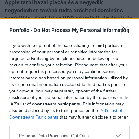
Apple tarol hazai piacán és a negyedik
negyedévben tovább tudta erősíteni domináns
pozícióját - derül ki az NPD adataiból. Az Apple és
a Samsung azonban nem csak az értékesítések
Portfolio -
Do Not Process My Personal Information
volumenét tekintve dominálják a piacot, de a
teljes iparági profitot is a két gyártó zsebeli be
If you wish to opt-out of the sale, sharing to third parties, or
még mindig, úgy tűnik, hogy hiábavalóak a
processing of your personal or sensitive information for
targeted advertising by us, please use the below opt-out
versenytársak erőfeszítései.
section to confirm your selection. Please note that after your
opt-out request is processed you may continue seeing
Viszik az iPhone-t, mint a cukrot A Samsung és az Android
interest-based ads based on personal information utilized by
térhódítása megállíthatatlan a világ okostelefon-piacán, de
us or personal information disclosed to third parties prior to
az Egyesült Államokban teljesen más a helyzet. Hazai
your opt-out. You may separately opt-out of the further
piacán még mindig az Apple viszi a prímet az iPhone-nal,
disclosure of your personal information by third parties on the
ahol a negyedik negyedévben már 40% feletti piaci
IAB’s list of downstream participants. This information may
részesedésre tett szert, szemben a Samsung 26%-os
also be disclosed by us to third parties on the
IAB’s List of
részesedésével - derül ki az NPD legfrissebb
Downstream Participants
that may further disclose it to other
third parties.
statisztikáiból....
Personal Data Processing Opt Outs