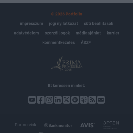
© 2026 Portfolio
impresszum
jogi nyilatkozat
süti beállítások
adatvédelem
szerzői jogok
médiaajánlat
karrier
kommentkezelés
ÁSZF
Itt keressen minket:
Partnereink