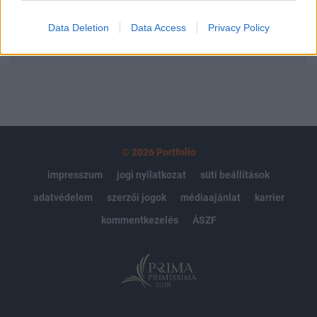
Data Deletion
Data Access
Privacy Policy
MÁR ELŐFIZETŐNK VAGY?
BEJELENTKEZÉS
© 2026 Portfolio
impresszum
jogi nyilatkozat
süti beállítások
adatvédelem
szerzői jogok
médiaajánlat
karrier
kommentkezelés
ÁSZF