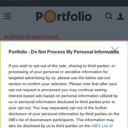
A Paksi Atomerőmű összteljesítménye 224 MW. A Duna vízállá
ELŐFIZETŐI TARTALOM
Mobiltelefont vennél? Így válassz!
Portfolio -
Do Not Process My Personal Information
Portfolio
If you wish to opt-out of the sale, sharing to third parties, or
2014. február 19. 11:48
processing of your personal or sensitive information for
targeted advertising by us, please use the below opt-out
section to confirm your selection. Please note that after your
Remek ábrát találtunk arról, hogy hogyan
opt-out request is processed you may continue seeing
válasszunk a nagy mobilgyártók telefonjai közül.
interest-based ads based on personal information utilized by
Az első lépésben azt kell eldöntenünk, melyik
us or personal information disclosed to third parties prior to
your opt-out. You may separately opt-out of the further
operációs rendszer tenne minket a
disclosure of your personal information by third parties on the
legboldogabbá.
IAB’s list of downstream participants. This information may
also be disclosed by us to third parties on the
IAB’s List of