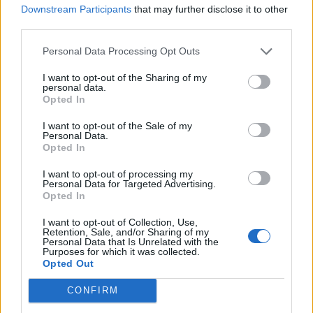
Mik a legfontosabb szempontok a mobilvásárlásánál?
Downstream Participants
that may further disclose it to other
Fontos a személyre szabhatóság? A telefon ára? Mérete?
third parties.
Fontos az, hogy jó kamera van-e benne? Itt egy remek ábra,
amely segít a döntésben.Forrás: GizmodoA jelen írás nem
Personal Data Processing Opt Outs
minősül befektetési tanácsadásnak vagy befektetési
I want to opt-out of the Sharing of my
ajánlásnak. Részletes jogi információ
personal data.
Opted In
I want to opt-out of the Sale of my
KEDVES OLVASÓNK!
Personal Data.
Opted In
A keresett cikk a portfolio.hu hírarchívumához
tartozik, melynek olvasása előfizetéses
I want to opt-out of processing my
Personal Data for Targeted Advertising.
regisztrációhoz kötött.
Opted In
Az előfizetés a következőket tartalmazza:
I want to opt-out of Collection, Use,
Retention, Sale, and/or Sharing of my
Portfolio.hu teljes cikkarchívum
Personal Data that Is Unrelated with the
Kötéslisták: BÉT elmúlt 2 év napon belüli
Purposes for which it was collected.
Opted Out
kötéslistái
CONFIRM
Előfizetés