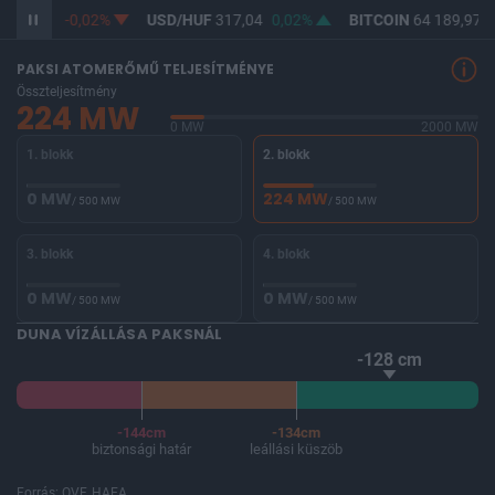
F
365,32
-0,02%
USD/HUF
317,04
0,02%
BITCOIN
64 189,97
-
PAKSI ATOMERŐMŰ TELJESÍTMÉNYE
Összteljesítmény
224 MW
0 MW
2000 MW
1. blokk
2. blokk
0 MW
224 MW
/ 500 MW
/ 500 MW
3. blokk
4. blokk
0 MW
0 MW
/ 500 MW
/ 500 MW
DUNA VÍZÁLLÁSA PAKSNÁL
-128 cm
-144cm
-134cm
biztonsági határ
leállási küszöb
Forrás: OVF, HAEA