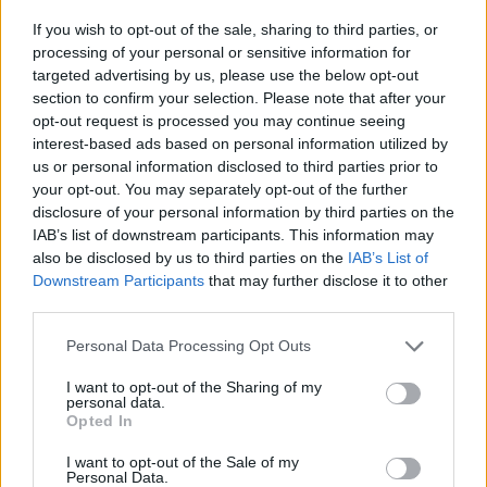
A Rába Menedzsment Részvényopciós Ösztönző Program
If you wish to opt-out of the sale, sharing to third parties, or
keretében 2014. április 14-én a társaság volt
processing of your personal or sensitive information for
munkavállaló(i) által, a társaság saját részvényeiből 7 921
targeted advertising by us, please use the below opt-out
section to confirm your selection. Please note that after your
darab Rába törzsrészvény került lehívásra. Az opciólehívás
opt-out request is processed you may continue seeing
a CIB Bank Zrt. lebonyolításában történt. A Rába Nyrt. saját
interest-based ads based on personal information utilized by
tulajdonában lévő törzsrészvények állománya 450 629
us or personal information disclosed to third parties prior to
darabra csökkent.A jelen...
your opt-out. You may separately opt-out of the further
disclosure of your personal information by third parties on the
IAB’s list of downstream participants. This information may
KEDVES OLVASÓNK!
also be disclosed by us to third parties on the
IAB’s List of
Downstream Participants
that may further disclose it to other
A keresett cikk a portfolio.hu hírarchívumához
third parties.
tartozik, melynek olvasása előfizetéses
regisztrációhoz kötött.
Personal Data Processing Opt Outs
Az előfizetés a következőket tartalmazza:
I want to opt-out of the Sharing of my
personal data.
Portfolio.hu teljes cikkarchívum
Opted In
Kötéslisták: BÉT elmúlt 2 év napon belüli
I want to opt-out of the Sale of my
kötéslistái
Personal Data.