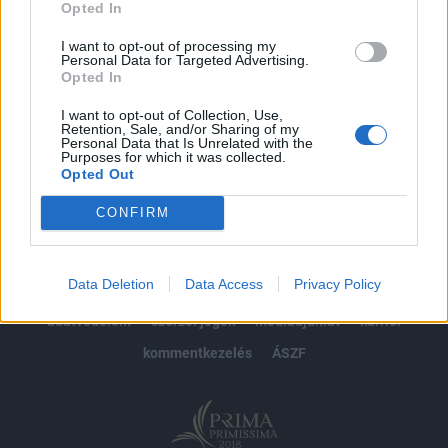
Opted In
Előfizetés
I want to opt-out of processing my
Personal Data for Targeted Advertising.
Opted In
MÁR ELŐFIZETŐNK VAGY?
BEJELENTKEZÉS
I want to opt-out of Collection, Use,
Retention, Sale, and/or Sharing of my
Personal Data that Is Unrelated with the
Purposes for which it was collected.
Opted Out
CONFIRM
© 2026 Portfolio
Data Deletion
Data Access
Privacy Policy
impresszum
jogi nyilatkozat
süti beállítások
adatvédelem
szerzői jogok
médiaajánlat
karrier
kommentkezelés
ÁSZF