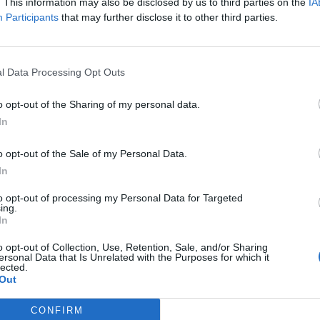
. This information may also be disclosed by us to third parties on the
IA
Participants
that may further disclose it to other third parties.
. 17:26 Megosztás Elgyengült a BUX A nap második felében kis
i piacokon, ez pedig a magyar tőzsde teljesítményére is rányom
l szerepelt végül eséssel...
l Data Processing Opt Outs
ASÓNK!
o opt-out of the Sharing of my personal data.
In
a portfolio.hu hírarchívumához tartozik, melynek olvasása előf
ötött.
o opt-out of the Sale of my Personal Data.
övetkezőket tartalmazza:
In
 teljes cikkarchívum
to opt-out of processing my Personal Data for Targeted
 BÉT elmúlt 2 év napon belüli
ing.
In
o opt-out of Collection, Use, Retention, Sale, and/or Sharing
ersonal Data that Is Unrelated with the Purposes for which it
Előfizetés
lected.
Out
NK VAGY?
BEJELENTKEZÉS
CONFIRM