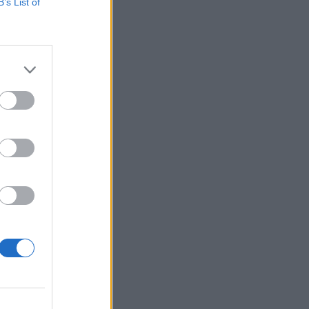
B’s List of
sé alábbhagyott az
ta a bélyegét, így a
izetéses