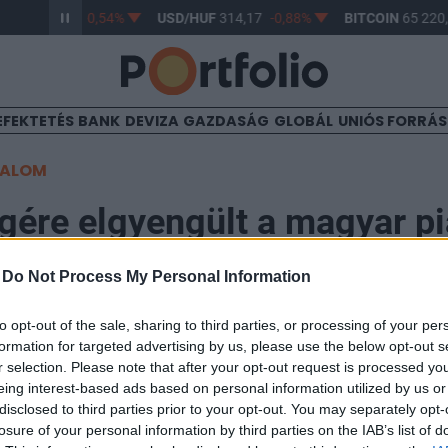
HUF
363,44
-0,54%
USD/HUF
314,17
-0,88%
BITCOIN
65 220,
EFEKTETÉS
BANK
DEVIZA
GAZDASÁG
GLOBÁL
UNIÓS FORRÁ
TALOM
gére elgyengült a magyar p
-
Do Not Process My Personal Information
7:26
to opt-out of the sale, sharing to third parties, or processing of your per
formation for targeted advertising by us, please use the below opt-out s
ő felében jó volt a hangulat a részvénypiacokon. Délu
r selection. Please note that after your opt-out request is processed y
ókedv a fejlett piacokon, ami a magyar tőzsdére is beg
eing interest-based ads based on personal information utilized by us or
hter és OTP miatt végül a tegnapi záróértéke alatt fej
disclosed to third parties prior to your opt-out. You may separately opt-
losure of your personal information by third parties on the IAB’s list of