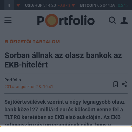
-0,61%
USD/HUF
314,20
-0,87%
BITCOIN
65 044,69
0,24%
ELŐFIZETŐI TARTALOM
Sorban állnak az olasz bankok az
EKB-hitelért
Portfolio
2014. augusztus 28. 10:41
Sajtóértesülések szerint a négy legnagyobb olasz
bank közel 27 milliárd eurós kölcsönt venne fel a
TLTRO keretében az EKB első aukcióján. Az EKB
refinanszírozási programjának célja, hogy a