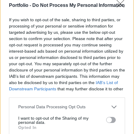
bankoknak juttatott olcsóbb forrás révén
Portfolio -
Do Not Process My Personal Information
növekedjen a reálgazdasági hitelezés és egyúttal
a bankok forrásellátottsága is.
If you wish to opt-out of the sale, sharing to third parties, or
processing of your personal or sensitive information for
Az olasz Unicredit, legnagyobb hitelezőként a piacon, 7
targeted advertising by us, please use the below opt-out
milliárd eurós kölcsönt kíván felvenni a szeptemberi
section to confirm your selection. Please note that after your
kibocsátáson. A Banca Monte dei Paschi, a harmadik
opt-out request is processed you may continue seeing
legnagyobb olasz bank 3 milliárd eurós kölcsönért áll majd
interest-based ads based on personal information utilized by
us or personal information disclosed to third parties prior to
sorba, míg a Banco Popolare az első kibocsátáson 3,8
your opt-out. You may separately opt-out of the further
milliárd eurót igényel majd. Az Intensa Sanpaolo, az olasz
disclosure of your personal information by third parties on the
piac második legnagyobb bankja, tervei szerint...
IAB’s list of downstream participants. This information may
also be disclosed by us to third parties on the
IAB’s List of
Downstream Participants
that may further disclose it to other
KEDVES OLVASÓNK!
third parties.
A keresett cikk a portfolio.hu hírarchívumához
Personal Data Processing Opt Outs
tartozik, melynek olvasása előfizetéses
regisztrációhoz kötött.
I want to opt-out of the Sharing of my
personal data.
Opted In
Az előfizetés a következőket tartalmazza: