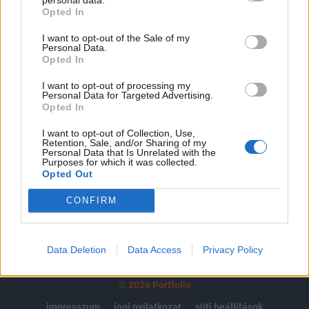
Opted In
regisztrációhoz kötött.
I want to opt-out of the Sale of my
Az előfizetés a következőket tartalmazza:
Personal Data.
Portfolio.hu teljes cikkarchívum
Opted In
Kötéslisták: BÉT elmúlt 2 év napon belüli
I want to opt-out of processing my
kötéslistái
Personal Data for Targeted Advertising.
Opted In
Előfizetés
I want to opt-out of Collection, Use,
Retention, Sale, and/or Sharing of my
Personal Data that Is Unrelated with the
Purposes for which it was collected.
Opted Out
MÁR ELŐFIZETŐNK VAGY?
BEJELENTKEZÉS
CONFIRM
Data Deletion
Data Access
Privacy Policy
© 2026 Portfolio
impresszum
jogi nyilatkozat
süti beállítások