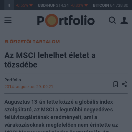
363,38
-0,55%
USD/HUF
314,34
-0,83%
BITCOIN
64 738,80
0
ELŐFIZETŐI TARTALOM
Az MSCI lehelhet életet a
tőzsdébe
Portfolio
2014. augusztus 29. 09:21
Augusztus 13-án tette közzé a globális index-
szolgáltató, az MSCI a legutóbbi negyedéves
felülvizsgálatának eredményeit, ami a
várakozásoknak megfelelően nem érintette az