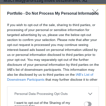
MSCI Magyarország index összetételét. Az
indexbeli komponensek súlyai persze
módosulnak, a változások pedig a mai naptól
Portfolio -
Do Not Process My Personal Information
lépnek életbe, így a záró szakaszban akár
nagyobb forgalom is lehet majd a hazai
If you wish to opt-out of the sale, sharing to third parties, or
processing of your personal or sensitive information for
papírokban (OTP, MOL, Richter).
targeted advertising by us, please use the below opt-out
section to confirm your selection. Please note that after your
A legutóbbi index felülvizsgálat eredményeit augusztus 13-
opt-out request is processed you may continue seeing
án tette közzé az MSCI, ami a közép-kelet-európai régióban
interest-based ads based on personal information utilized by
csak az MSCI Lengyelország indexben okozott
us or personal information disclosed to third parties prior to
komponens-változásokat, itt az LPP nevű társaság kerül be
your opt-out. You may separately opt-out of the further
új tagként. Arról korábban már beszámoltunk, hogy a
disclosure of your personal information by third parties on the
IAB’s list of downstream participants. This information may
negyedéves felülvizsgálatok kevésbé összetettek, és az
also be disclosed by us to third parties on the
IAB’s List of
indexbeli komponensek változása jellemzően...
Downstream Participants
that may further disclose it to other
third parties.
KEDVES OLVASÓNK!
Personal Data Processing Opt Outs
A keresett cikk a portfolio.hu hírarchívumához
I want to opt-out of the Sharing of my
tartozik, melynek olvasása előfizetéses
personal data.