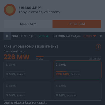
FRISSS APP!
Tény, elemzés, vélemény
MOST NEM
LETÖLTÖM
%
USD/HUF
317,10
1,28%
BITCOIN
64 424,44
-0,28%
BU
PAKSI ATOMERŐMŰ TELJESÍTMÉNYE
Összteljesítmény
226 MW
0 MW
2000 MW
1. blokk
2. blokk
0 MW
226 MW
/ 500 MW
/ 500 MW
3. blokk
4. blokk
0 MW
0 MW
/ 500 MW
/ 500 MW
DUNA VÍZÁLLÁSA PAKSNÁL