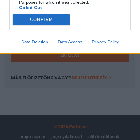
Purposes for which it was collected.
regisztrációhoz kötött.
Opted Out
Az előfizetés a következőket tartalmazza:
CONFIRM
Portfolio.hu teljes cikkarchívum
Kötéslisták: BÉT elmúlt 2 év napon belüli
kötéslistái
Data Deletion
Data Access
Privacy Policy
Előfizetés
MÁR ELŐFIZETŐNK VAGY?
BEJELENTKEZÉS
© 2026 Portfolio
impresszum
jogi nyilatkozat
süti beállítások