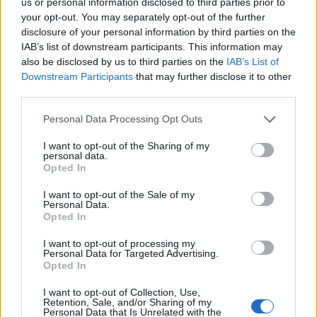
us or personal information disclosed to third parties prior to
A kínai jegybank könnyíteni kívánja a
your opt-out. You may separately opt-out of the further
disclosure of your personal information by third parties on the
jelzáloghitelezési szabályokat, miután az
IAB’s list of downstream participants. This information may
ingatlanárak csökkenése komoly veszéllyel
also be disclosed by us to third parties on the
IAB’s List of
fenyegetheti a gazdasági növekedést.
Downstream Participants
that may further disclose it to other
third parties.
A kínai központi bank terve szerint a második
lakásvásárlást tervező ügyfeleknek is alacsonyabb önerőt
Personal Data Processing Opt Outs
és hitelkamatot kell megszabni, feltéve, hogy kifizették az
I want to opt-out of the Sharing of my
első jelzáloghitelüket. Az alacsonyabb önerő és
personal data.
Opted In
hitelkamatok korábban csak az első lakást vásárló
ügyfelek számára voltak elérhetőek, ugyanakkor a
I want to opt-out of the Sale of my
jegybank a harmadik lakásvásárlásra adható
Personal Data.
Opted In
jelzáloghitelekre...
I want to opt-out of processing my
Personal Data for Targeted Advertising.
KEDVES OLVASÓNK!
Opted In
A keresett cikk a portfolio.hu hírarchívumához
I want to opt-out of Collection, Use,
Retention, Sale, and/or Sharing of my
tartozik, melynek olvasása előfizetéses
Personal Data that Is Unrelated with the