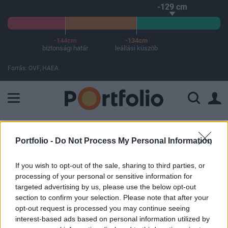
-129 cm
-144cm
-134cm
biztonsági határ
leállási küszöb
Forrás: OVF, HAEA
A Paksi Atomerőmű összteljesítménye 226 MW. A Duna vízállá
ELŐFIZETŐI TARTALOM
Portfolio -
Do Not Process My Personal Information
Zöld lámpát kaptak a kínaiak -
If you wish to opt-out of the sale, sharing to third parties, or
Indulhat a lakásvásárlás!
processing of your personal or sensitive information for
targeted advertising by us, please use the below opt-out
section to confirm your selection. Please note that after your
Portfolio
opt-out request is processed you may continue seeing
2014. október 01. 09:06
interest-based ads based on personal information utilized by