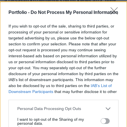
a társaság közleménye szerint képes arra, hogy
még azelőtt észlelje és megakadályozza a
Portfolio -
Do Not Process My Personal Information
potenciális támadásokat, mielőtt azok
megtörténtek volna, vagy mielőtt a bank vagy a
If you wish to opt-out of the sale, sharing to third parties, or
pénzügyi szolgáltató észrevette volna a támadást.
processing of your personal or sensitive information for
targeted advertising by us, please use the below opt-out
A SafetyNet a biztonsági védelmi rendszerek jövő
section to confirm your selection. Please note that after your
generációjához tartozik. Azért képes a visszaéléseket még
opt-out request is processed you may continue seeing
azok megtörténte előtt felfedni és megakadályozni, mert
interest-based ads based on personal information utilized by
us or personal information disclosed to third parties prior to
olyan intelligens technológiai háttérre épül, amely valós
your opt-out. You may separately opt-out of the further
időben érzékeli a visszaélési kísérleteket, és azonnal
disclosure of your personal information by third parties on the
megakadályozza, hogy megtörténjen a hamis fizetési
IAB’s list of downstream participants. This information may
tranzakció. A SafetyNet a bankok jelenleg...
also be disclosed by us to third parties on the
IAB’s List of
Downstream Participants
that may further disclose it to other
third parties.
KEDVES OLVASÓNK!
Personal Data Processing Opt Outs
A keresett cikk a portfolio.hu hírarchívumához
tartozik, melynek olvasása előfizetéses
I want to opt-out of the Sharing of my
personal data.
regisztrációhoz kötött.