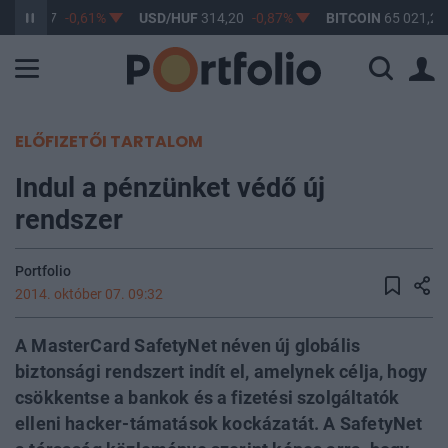
F
363,17
-0,61%
USD/HUF
314,20
-0,87%
BITCOIN
65 021,28
ELŐFIZETŐI TARTALOM
Indul a pénzünket védő új
rendszer
Portfolio
2014. október 07. 09:32
A MasterCard SafetyNet néven új globális
biztonsági rendszert indít el, amelynek célja, hogy
csökkentse a bankok és a fizetési szolgáltatók
elleni hacker-támatások kockázatát. A SafetyNet