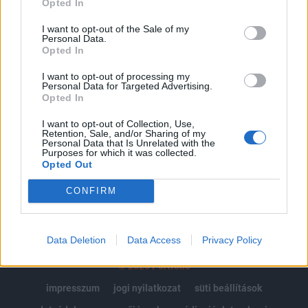
Opted In
Az előfizetés a következőket tartalmazza:
I want to opt-out of the Sale of my
Personal Data.
Portfolio.hu teljes cikkarchívum
Opted In
Kötéslisták: BÉT elmúlt 2 év napon belüli
kötéslistái
I want to opt-out of processing my
Personal Data for Targeted Advertising.
Opted In
Előfizetés
I want to opt-out of Collection, Use,
Retention, Sale, and/or Sharing of my
Personal Data that Is Unrelated with the
Purposes for which it was collected.
MÁR ELŐFIZETŐNK VAGY?
BEJELENTKEZÉS
Opted Out
CONFIRM
Data Deletion
Data Access
Privacy Policy
© 2026 Portfolio
impresszum
jogi nyilatkozat
süti beállítások