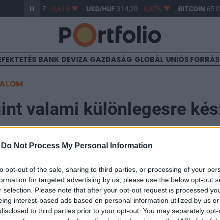
R/HUF
363,17
-0,61%
USD/HUF
314,20
-0,87%
BITCOIN
65 01
EFEKTETÉS
BANK
DEVIZA
GAZDASÁG
GLOBÁL
UNIÓS FORRÁ
TALOM
nt valami különlegesre kés
-
Do Not Process My Personal Information
00
to opt-out of the sale, sharing to third parties, or processing of your per
formation for targeted advertising by us, please use the below opt-out s
r selection. Please note that after your opt-out request is processed y
t a Re/Code technológiai blog értesülése, mely szerint
eing interest-based ads based on personal information utilized by us or
ezvényt tervez. A cupertinói vállalat szerdán hivatalo
disclosed to third parties prior to your opt-out. You may separately opt-