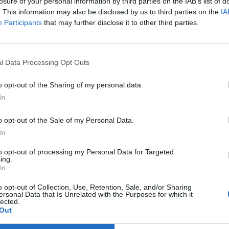
új "különleges eseményt".
losure of your personal information by third parties on the IAB’s list of
. This information may also be disclosed by us to third parties on the
IA
16-án lesz az új Apple-show Az október 16-ai rendezvénnyel kap
Participants
that may further disclose it to other third parties.
 a társaság, ám források szerint a vállalat az iPad és az iMac l
et. Az időzítés nem meglepő, hiszen októberben szokta az Apple b
rácsonyi vásárlási szezonra is fel tud így...
l Data Processing Opt Outs
o opt-out of the Sharing of my personal data.
ASÓNK!
In
a portfolio.hu hírarchívumához tartozik, melynek olvasása előf
o opt-out of the Sale of my Personal Data.
ötött.
In
övetkezőket tartalmazza:
to opt-out of processing my Personal Data for Targeted
 teljes cikkarchívum
ing.
 BÉT elmúlt 2 év napon belüli
In
o opt-out of Collection, Use, Retention, Sale, and/or Sharing
ersonal Data that Is Unrelated with the Purposes for which it
lected.
Előfizetés
Out