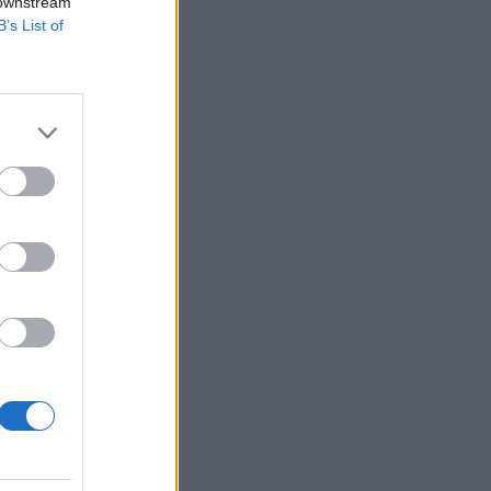
 downstream
B’s List of
csolatban nem árult
egújabb típusairól
emutatni az új
izetéses