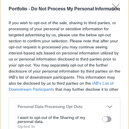
közelmúltban - értesült a Financial Times két
forrásától. Informatikai biztonsági szakértők
Portfolio -
Do Not Process My Personal Information
szerint oroszok az elkövetők, igaz, ezt eddig
hivatalosan nem erősítették meg.
If you wish to opt-out of the sale, sharing to third parties, or
processing of your personal or sensitive information for
targeted advertising by us, please use the below opt-out
Augusztus végén szóltak a híradások először arról, hogy
section to confirm your selection. Please note that after your
mindeddig meg nem erősített információk szerint egy orosz
opt-out request is processed you may continue seeing
hackercsoport 13 amerikai pénzintézet ellen indított
interest-based ads based on personal information utilized by
összehangolt támadást. Már akkor is arról volt szó, hogy a
us or personal information disclosed to third parties prior to
JP Morgan, az egyik legnagyobb amerikai bank is az
your opt-out. You may separately opt-out of the further
áldozatok között lehet. Múlt héten a JP Morgan elismerte,
disclosure of your personal information by third parties on the
hogy akár 76 millió ügyfelük nevét...
IAB’s list of downstream participants. This information may
also be disclosed by us to third parties on the
IAB’s List of
Downstream Participants
that may further disclose it to other
KEDVES OLVASÓNK!
third parties.
A keresett cikk a portfolio.hu hírarchívumához
Personal Data Processing Opt Outs
tartozik, melynek olvasása előfizetéses
I want to opt-out of the Sharing of my
regisztrációhoz kötött.
personal data.
Opted In