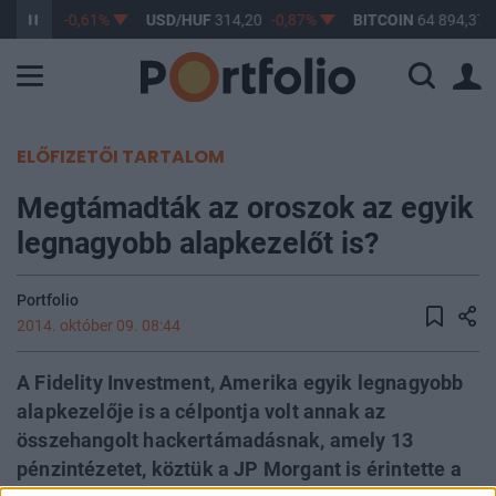
F
363,17
-0,61%
USD/HUF
314,20
-0,87%
BITCOIN
64 894,37
ELŐFIZETŐI TARTALOM
Megtámadták az oroszok az egyik
legnagyobb alapkezelőt is?
Portfolio
2014. október 09. 08:44
A Fidelity Investment, Amerika egyik legnagyobb
alapkezelője is a célpontja volt annak az
összehangolt hackertámadásnak, amely 13
pénzintézetet, köztük a JP Morgant is érintette a