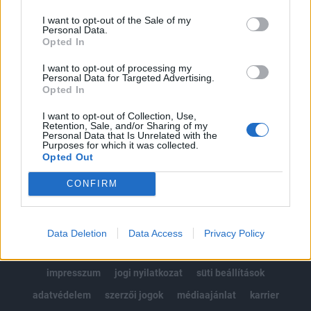
Az előfizetés a következőket tartalmazza:
I want to opt-out of the Sale of my
Portfolio.hu teljes cikkarchívum
Personal Data.
Kötéslisták: BÉT elmúlt 2 év napon belüli
Opted In
kötéslistái
I want to opt-out of processing my
Personal Data for Targeted Advertising.
Opted In
Előfizetés
I want to opt-out of Collection, Use,
Retention, Sale, and/or Sharing of my
Personal Data that Is Unrelated with the
MÁR ELŐFIZETŐNK VAGY?
BEJELENTKEZÉS
Purposes for which it was collected.
Opted Out
CONFIRM
Data Deletion
Data Access
Privacy Policy
© 2026 Portfolio
impresszum
jogi nyilatkozat
süti beállítások
adatvédelem
szerzői jogok
médiaajánlat
karrier