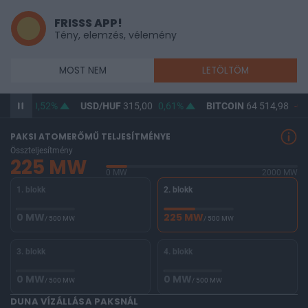
FRISSS APP!
Tény, elemzés, vélemény
MOST NEM
LETÖLTÖM
63,61
0,52%
USD/HUF
315,00
0,61%
BITCOIN
64 514,98
-0,
PAKSI ATOMERŐMŰ TELJESÍTMÉNYE
Összteljesítmény
225 MW
0 MW
2000 MW
1. blokk
2. blokk
0 MW
225 MW
/ 500 MW
/ 500 MW
3. blokk
4. blokk
0 MW
0 MW
/ 500 MW
/ 500 MW
DUNA VÍZÁLLÁSA PAKSNÁL