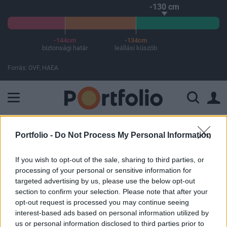
-130 cm
-144cm
-134cm
biztonsági határ
leállási küszöb
Forrás: OVF, HAEA
A Paksi Atomerőmű összteljesítménye 225 MW. A Duna vízállá
ELŐFIZETŐI TARTALOM
Portfolio -
Do Not Process My Personal Information
Csúnyán zárták a hetet
If you wish to opt-out of the sale, sharing to third parties, or
processing of your personal or sensitive information for
Amerikában
targeted advertising by us, please use the below opt-out
section to confirm your selection. Please note that after your
Portfolio
opt-out request is processed you may continue seeing
2014. október 10. 22:06
interest-based ads based on personal information utilized by
us or personal information disclosed to third parties prior to