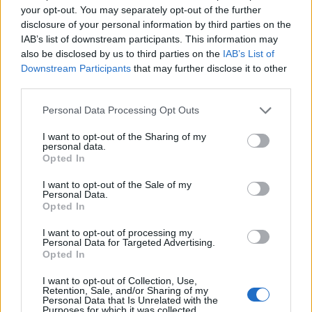
your opt-out. You may separately opt-out of the further
A világgazdaság növekedésének lassulásától és a
disclosure of your personal information by third parties on the
Fed korábban vártnál előbbi kamatemelésétől
IAB’s list of downstream participants. This information may
tartanak a befektetők Amerikában. A Fed felől
also be disclosed by us to third parties on the
IAB’s List of
Downstream Participants
that may further disclose it to other
érkező újabb jelzés csak erősítette a
third parties.
pesszimizmust, így a pénteki kereskedés inkább
árfolyameséseket hozott.
Personal Data Processing Opt Outs
2014. október 10. 22:06 Megosztás Mindhárom vezető
I want to opt-out of the Sharing of my
personal data.
index lekonyult A kereskedés második felében érkező rossz
Opted In
hírek (lásd alább) tovább rontották a hangulatot, így a Dow
I want to opt-out of the Sale of my
0,69%-os, a Nasdaq 2,34%-os, az S&P 500 pedig 1,15%-os
Personal Data.
eséssel zárta a pénteki...
Opted In
I want to opt-out of processing my
Personal Data for Targeted Advertising.
KEDVES OLVASÓNK!
Opted In
A keresett cikk a portfolio.hu hírarchívumához
I want to opt-out of Collection, Use,
tartozik, melynek olvasása előfizetéses
Retention, Sale, and/or Sharing of my
Personal Data that Is Unrelated with the
regisztrációhoz kötött.
Purposes for which it was collected.