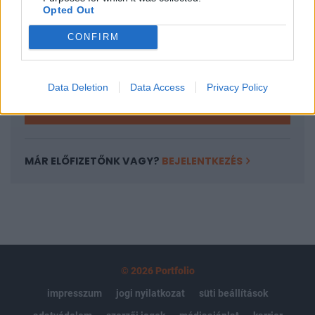
Opted Out
Az előfizetés a következőket tartalmazza:
CONFIRM
Portfolio.hu teljes cikkarchívum
Kötéslisták: BÉT elmúlt 2 év napon belüli
kötéslistái
Data Deletion
Data Access
Privacy Policy
Előfizetés
MÁR ELŐFIZETŐNK VAGY?
BEJELENTKEZÉS
© 2026 Portfolio
impresszum
jogi nyilatkozat
süti beállítások